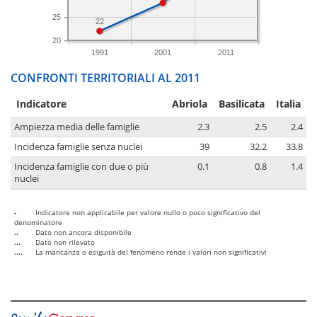
25
22
20
1991
2001
2011
CONFRONTI TERRITORIALI AL 2011
Indicatore
Abriola
Basilicata
Italia
Ampiezza media delle famiglie
2.3
2.5
2.4
Incidenza famiglie senza nuclei
39
32.2
33.8
Incidenza famiglie con due o più
0.1
0.8
1.4
nuclei
-
Indicatore non applicabile per valore nullo o poco significativo del
denominatore
..
Dato non ancora disponibile
...
Dato non rilevato
....
La mancanza o esiguità del fenomeno rende i valori non significativi