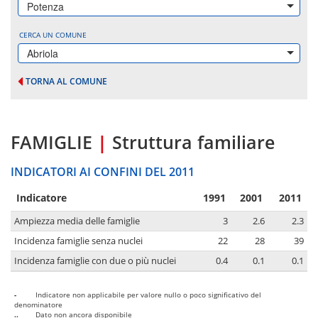
Potenza
CERCA UN COMUNE
Abriola
TORNA AL COMUNE
FAMIGLIE
|
Struttura familiare
INDICATORI AI CONFINI DEL 2011
Indicatore
1991
2001
2011
Ampiezza media delle famiglie
3
2.6
2.3
Incidenza famiglie senza nuclei
22
28
39
Incidenza famiglie con due o più nuclei
0.4
0.1
0.1
-
Indicatore non applicabile per valore nullo o poco significativo del
denominatore
..
Dato non ancora disponibile