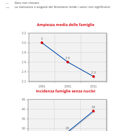
...
Dato non rilevato
....
La mancanza o esiguità del fenomeno rende i valori non significativi
Ampiezza media delle famiglie
3.2
3
3.0
2.8
2.6
2.6
2.4
2.3
2.2
1991
2001
2011
Incidenza famiglie senza nuclei
45
39
40
35
28
30