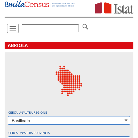
Vai
direttamente
a:
Contenuto
Ricerca
Toggle
navigation
.
ABRIOLA
CERCA UN'ALTRA REGIONE
Basilicata
CERCA UN'ALTRA PROVINCIA