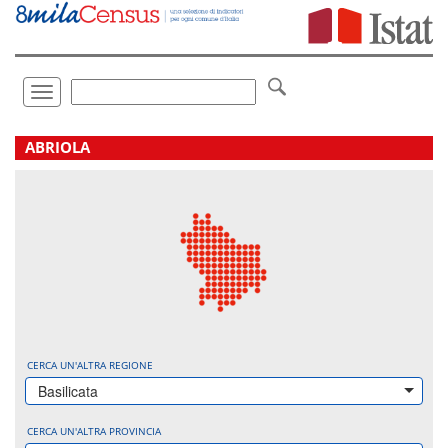
Vai
direttamente
a:
Contenuto
Ricerca
Toggle
navigation
.
ABRIOLA
CERCA UN'ALTRA REGIONE
Basilicata
CERCA UN'ALTRA PROVINCIA