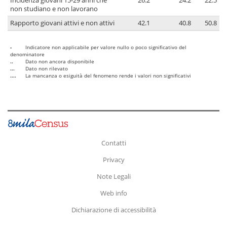
Incidenza giovani 15-29 anni che
26.2
24.2
22.5
non studiano e non lavorano
Rapporto giovani attivi e non attivi
42.1
40.8
50.8
-
Indicatore non applicabile per valore nullo o poco significativo del
denominatore
..
Dato non ancora disponibile
...
Dato non rilevato
....
La mancanza o esiguità del fenomeno rende i valori non significativi
Contatti
Privacy
Note Legali
Web info
Dichiarazione di accessibilità