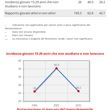
Incidenza giovani 15-29 anni che non
26
40.3
26.2
studiano e non lavorano
Rapporto giovani attivi e non attivi
193.3
62.9
42.1
-
Indicatore non applicabile per valore nullo o poco significativo del
denominatore
..
Dato non ancora disponibile
...
Dato non rilevato
....
La mancanza o esiguità del fenomeno rende i valori non significativi
Incidenza giovani 15-29 anni che non studiano e non lavorano
45
40.3
40
35
30
26.2
26
25
20
1991
2001
2011
Partecipazione al mercato del lavoro femminile