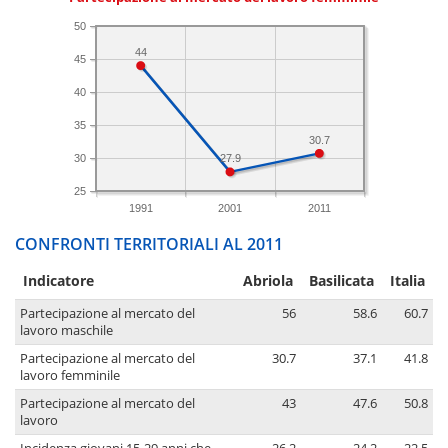
50
44
45
40
35
30.7
30
27.9
25
1991
2001
2011
CONFRONTI TERRITORIALI AL 2011
Indicatore
Abriola
Basilicata
Italia
Partecipazione al mercato del
56
58.6
60.7
lavoro maschile
Partecipazione al mercato del
30.7
37.1
41.8
lavoro femminile
Partecipazione al mercato del
43
47.6
50.8
lavoro