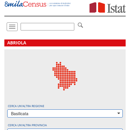
Vai
direttamente
a:
Contenuto
Ricerca
Toggle
navigation
.
ABRIOLA
CERCA UN'ALTRA REGIONE
Basilicata
CERCA UN'ALTRA PROVINCIA