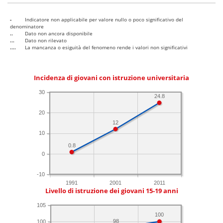
-
Indicatore non applicabile per valore nullo o poco significativo del
denominatore
..
Dato non ancora disponibile
...
Dato non rilevato
....
La mancanza o esiguità del fenomeno rende i valori non significativi
Incidenza di giovani con istruzione universitaria
30
24.8
20
12
10
0.8
0
-10
1991
2001
2011
Livello di istruzione dei giovani 15-19 anni
105
100
98
100