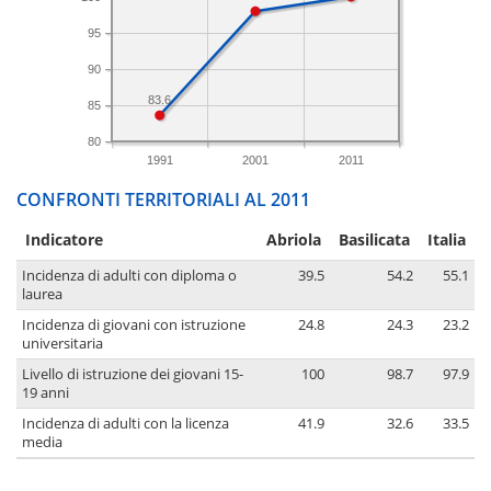
95
90
83.6
85
80
1991
2001
2011
CONFRONTI TERRITORIALI AL 2011
Indicatore
Abriola
Basilicata
Italia
Incidenza di adulti con diploma o
39.5
54.2
55.1
laurea
Incidenza di giovani con istruzione
24.8
24.3
23.2
universitaria
Livello di istruzione dei giovani 15-
100
98.7
97.9
19 anni
Incidenza di adulti con la licenza
41.9
32.6
33.5
media