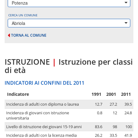
Potenza
CERCA UN COMUNE
Abriola
TORNA AL COMUNE
ISTRUZIONE
|
Istruzione per classi
di età
INDICATORI AI CONFINI DEL 2011
Indicatore
1991
2001
2011
Incidenza di adulti con diploma o laurea
12.7
27.2
39.5
Incidenza di giovani con istruzione
0.8
12
24.8
universitaria
Livello di istruzione dei giovani 15-19 anni
83.6
98
100
Incidenza di adulti con la licenza media
26.2
33.5
41.9