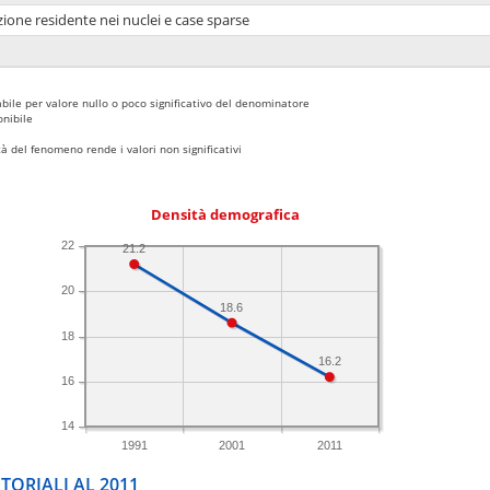
ione residente nei nuclei e case sparse
bile per valore nullo o poco significativo del denominatore
nibile
 del fenomeno rende i valori non significativi
Densità demografica
22
21.2
20
18.6
18
16.2
16
14
1991
2001
2011
TORIALI AL 2011