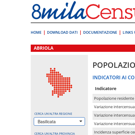
Vai
direttamente
a:
Contenuto
Ricerca
HOME
DOWNLOAD DATI
DOCUMENTAZIONE
LINKS 
.
ABRIOLA
POPOLAZI
INDICATORI AI CO
Indicatore
Popolazione residente
Variazione intercensua
CERCA UN'ALTRA REGIONE
Variazione intercensua
Basilicata
Variazione intercensua
Incidenza superficie cen
CERCA UN'ALTRA PROVINCIA