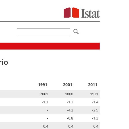
rio
1991
2001
2011
2061
1808
1571
-1.3
-1.3
-1.4
-
-4.2
-2.5
-
-0.8
-1.3
0.4
0.4
0.4