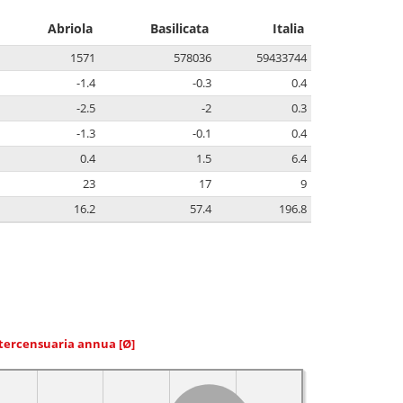
Abriola
Basilicata
Italia
1571
578036
59433744
-1.4
-0.3
0.4
-2.5
-2
0.3
-1.3
-0.1
0.4
0.4
1.5
6.4
23
17
9
16.2
57.4
196.8
ntercensuaria annua
[Ø]