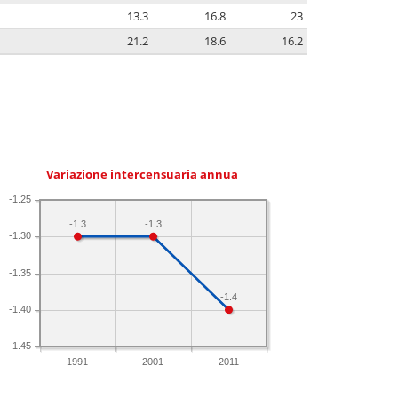
13.3
16.8
23
21.2
18.6
16.2
Variazione intercensuaria annua
-1.25
-1.3
-1.3
-1.30
-1.35
-1.4
-1.40
-1.45
1991
2001
2011