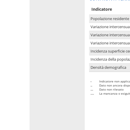
Indicatore
Popolazione residente
Variazione intercensua
Variazione intercensua
Variazione intercensua
Incidenza superficie cen
Incidenza della popolaz
Densità demografica
-
Indicatore non applica
..
Dato non ancora dispo
...
Dato non rilevato
....
La mancanza o esiguità