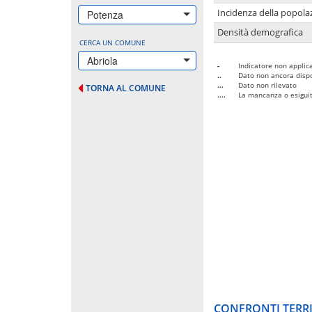
Incidenza della popolaz
Potenza
Densità demografica
CERCA UN COMUNE
Abriola
-
Indicatore non applica
..
Dato non ancora dispo
...
Dato non rilevato
TORNA AL COMUNE
....
La mancanza o esiguità
CONFRONTI TERRI