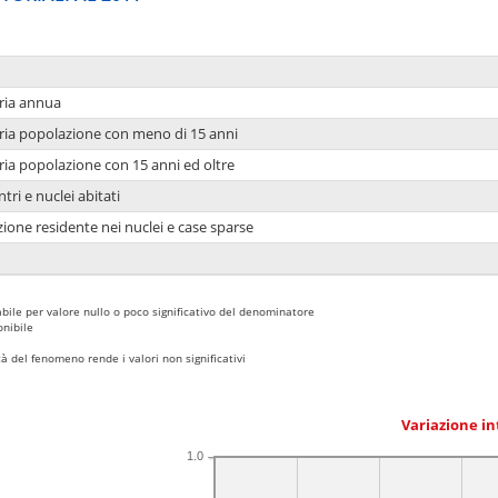
ria annua
ria popolazione con meno di 15 anni
ria popolazione con 15 anni ed oltre
tri e nuclei abitati
ione residente nei nuclei e case sparse
bile per valore nullo o poco significativo del denominatore
nibile
 del fenomeno rende i valori non significativi
Variazione i
1.0