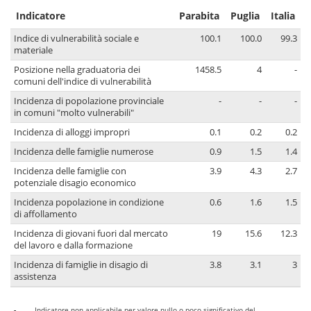
Indicatore
Parabita
Puglia
Italia
Indice di vulnerabilità sociale e
100.1
100.0
99.3
materiale
Posizione nella graduatoria dei
1458.5
4
-
comuni dell'indice di vulnerabilità
Incidenza di popolazione provinciale
-
-
-
in comuni "molto vulnerabili"
Incidenza di alloggi impropri
0.1
0.2
0.2
Incidenza delle famiglie numerose
0.9
1.5
1.4
Incidenza delle famiglie con
3.9
4.3
2.7
potenziale disagio economico
Incidenza popolazione in condizione
0.6
1.6
1.5
di affollamento
Incidenza di giovani fuori dal mercato
19
15.6
12.3
del lavoro e dalla formazione
Incidenza di famiglie in disagio di
3.8
3.1
3
assistenza
-
Indicatore non applicabile per valore nullo o poco significativo del