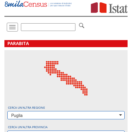
Vai
direttamente
a:
Contenuto
Ricerca
Toggle
navigation
.
PARABITA
CERCA UN'ALTRA REGIONE
Puglia
CERCA UN'ALTRA PROVINCIA