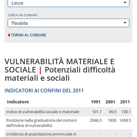
Lecce
CERCA UN COMUNE
Parabita
TORNA AL COMUNE
VULNERABILITÀ MATERIALE E
SOCIALE
|
Potenziali difficoltà
materiali e sociali
INDICATORI AI CONFINI DEL 2011
Indicatore
1991
2001
2011
Indice di vulnerabilità sociale e materiale
101.7
99.9
100.1
Posizione nella graduatoria dei comuni
2046.5
1830
1458.5
dell'indice di vulnerabilità
Incidenza di popolazione provinciale in
-
-
-