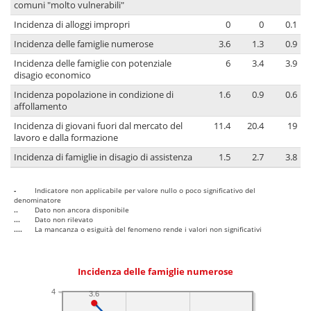
comuni "molto vulnerabili"
Incidenza di alloggi impropri
0
0
0.1
Incidenza delle famiglie numerose
3.6
1.3
0.9
Incidenza delle famiglie con potenziale
6
3.4
3.9
disagio economico
Incidenza popolazione in condizione di
1.6
0.9
0.6
affollamento
Incidenza di giovani fuori dal mercato del
11.4
20.4
19
lavoro e dalla formazione
Incidenza di famiglie in disagio di assistenza
1.5
2.7
3.8
-
Indicatore non applicabile per valore nullo o poco significativo del
denominatore
..
Dato non ancora disponibile
...
Dato non rilevato
....
La mancanza o esiguità del fenomeno rende i valori non significativi
Incidenza delle famiglie numerose
4
3.6