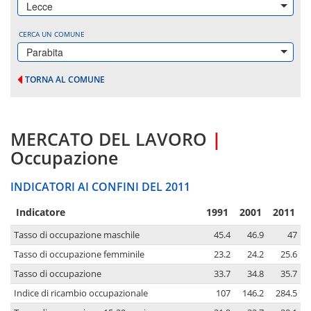
Lecce
CERCA UN COMUNE
Parabita
TORNA AL COMUNE
MERCATO DEL LAVORO
|
Occupazione
INDICATORI AI CONFINI DEL 2011
Indicatore
1991
2001
2011
Tasso di occupazione maschile
45.4
46.9
47
Tasso di occupazione femminile
23.2
24.2
25.6
Tasso di occupazione
33.7
34.8
35.7
Indice di ricambio occupazionale
107
146.2
284.5