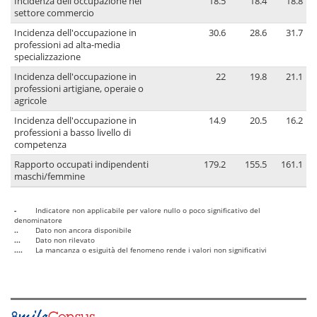
Incidenza dell'occupazione nel
18.5
18.4
18.8
settore commercio
Incidenza dell'occupazione in
30.6
28.6
31.7
professioni ad alta-media
specializzazione
Incidenza dell'occupazione in
22
19.8
21.1
professioni artigiane, operaie o
agricole
Incidenza dell'occupazione in
14.9
20.5
16.2
professioni a basso livello di
competenza
Rapporto occupati indipendenti
179.2
155.5
161.1
maschi/femmine
-
Indicatore non applicabile per valore nullo o poco significativo del
denominatore
..
Dato non ancora disponibile
...
Dato non rilevato
....
La mancanza o esiguità del fenomeno rende i valori non significativi