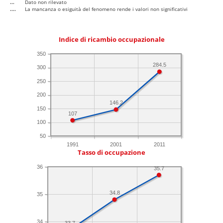
...
Dato non rilevato
....
La mancanza o esiguità del fenomeno rende i valori non significativi
Indice di ricambio occupazionale
350
284.5
300
250
200
146.2
150
107
100
50
1991
2001
2011
Tasso di occupazione
36
35.7
34.8
35
34
33.7