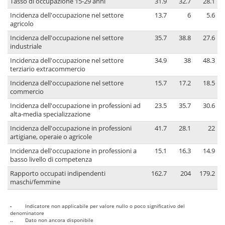
Tasso di occupazione 15-29 anni
31.9
32.7
28.1
Incidenza dell'occupazione nel settore
13.7
6
5.6
agricolo
Incidenza dell'occupazione nel settore
35.7
38.8
27.6
industriale
Incidenza dell'occupazione nel settore
34.9
38
48.3
terziario extracommercio
Incidenza dell'occupazione nel settore
15.7
17.2
18.5
commercio
Incidenza dell'occupazione in professioni ad
23.5
35.7
30.6
alta-media specializzazione
Incidenza dell'occupazione in professioni
41.7
28.1
22
artigiane, operaie o agricole
Incidenza dell'occupazione in professioni a
15.1
16.3
14.9
basso livello di competenza
Rapporto occupati indipendenti
162.7
204
179.2
maschi/femmine
-
Indicatore non applicabile per valore nullo o poco significativo del
denominatore
..
Dato non ancora disponibile