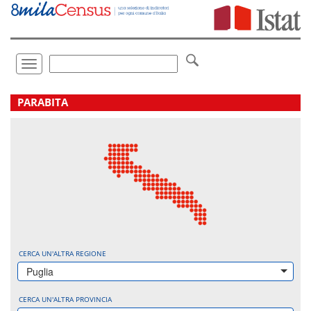
Vai
direttamente
a:
Contenuto
Ricerca
Toggle
navigation
.
PARABITA
CERCA UN'ALTRA REGIONE
Puglia
CERCA UN'ALTRA PROVINCIA