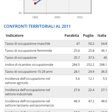
33
1991
2001
2011
CONFRONTI TERRITORIALI AL 2011
Indicatore
Parabita
Puglia
Italia
Tasso di occupazione maschile
47
50.2
54.8
Tasso di occupazione femminile
25.6
25.8
36.1
Tasso di occupazione
35.7
37.5
45
Indice di ricambio occupazionale
284.5
252.2
298.1
Tasso di occupazione 15-29 anni
28.1
29.9
36.3
Incidenza dell'occupazione nel
5.6
12.1
5.5
settore agricolo
Incidenza dell'occupazione nel
27.6
22.4
27.1
settore industriale
Incidenza dell'occupazione nel
48.3
47.2
48.6
settore terziario extracommercio