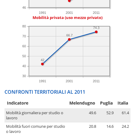
46
1991
2001
2011
Mobilità privata (uso mezzo privato)
80
74.3
66.7
70
60
50
42
40
30
1991
2001
2011
CONFRONTI TERRITORIALI AL 2011
Indicatore
Melendugno
Puglia
Italia
Mobilità giornaliera per studio o
49.6
52.9
61.4
lavoro
Mobilità fuori comune per studio
20.8
14.6
24.2
o lavoro