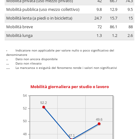
Mobilità privata (uso mezzo privato)
42
66.7
74.3
Mobilità pubblica (uso mezzo collettivo)
9.8
12.9
9.5
Mobilità lenta (a piedi o in bicicletta)
24.7
15.7
15
Mobilità breve
72
86.1
88
Mobilità lunga
1.3
1.2
2.6
-
Indicatore non applicabile per valore nullo o poco significativo del
denominatore
..
Dato non ancora disponibile
...
Dato non rilevato
....
La mancanza o esiguità del fenomeno rende i valori non significativi
Mobilità giornaliera per studio o lavoro
54
52.2
52
49.6
50
48
47.1