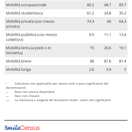
Mobilità occupazionale
80.2
48.7
85.7
Mobilità studentesca
61.2
24.8
35.2
Mobilità privata (uso mezzo
74.3
60
64.3
privato)
Mobilità pubblica (uso mezzo
9.5
11.1
13.4
collettivo)
Mobilità lenta (a piedi o in
15
26.6
19.1
bicicletta)
Mobilità breve
88
87.6
81.4
Mobilità lunga
2.6
3.4
5
-
Indicatore non applicabile per valore nullo o poco significativo del
denominatore
..
Dato non ancora disponibile
...
Dato non rilevato
....
La mancanza o esiguità del fenomeno rende i valori non significativi