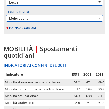
Lecce
CERCA UN COMUNE
Melendugno
TORNA AL COMUNE
MOBILITÀ
|
Spostamenti
quotidiani
INDICATORI AI CONFINI DEL 2011
Indicatore
1991
2001
2011
Mobilità giornaliera per studio o lavoro
52.2
47.1
49.6
Mobilità fuori comune per studio o lavoro
17
19.6
20.8
Mobilità occupazionale
64.3
68.9
80.2
Mobilità studentesca
35.6
74.1
61.2