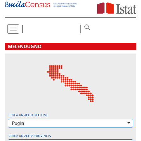
Vai
direttamente
a:
Contenuto
Ricerca
Toggle
navigation
.
MELENDUGNO
CERCA UN'ALTRA REGIONE
Puglia
CERCA UN'ALTRA PROVINCIA