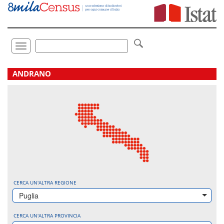
Vai
direttamente
a:
Contenuto
Ricerca
Toggle
navigation
.
ANDRANO
CERCA UN'ALTRA REGIONE
Puglia
CERCA UN'ALTRA PROVINCIA