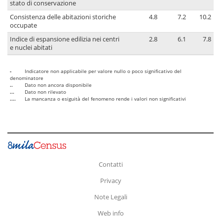
stato di conservazione
Consistenza delle abitazioni storiche
4.8
7.2
10.2
occupate
Indice di espansione edilizia nei centri
2.8
6.1
7.8
e nuclei abitati
-
Indicatore non applicabile per valore nullo o poco significativo del
denominatore
..
Dato non ancora disponibile
...
Dato non rilevato
....
La mancanza o esiguità del fenomeno rende i valori non significativi
Contatti
Privacy
Note Legali
Web info