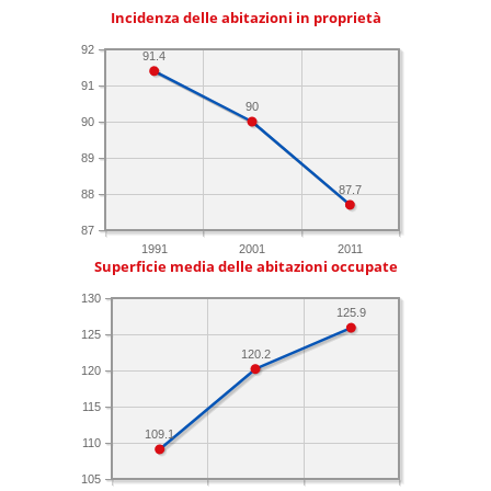
Incidenza delle abitazioni in proprietà
92
91.4
91
90
90
89
87.7
88
87
1991
2001
2011
Superficie media delle abitazioni occupate
130
125.9
125
120.2
120
115
109.1
110
105