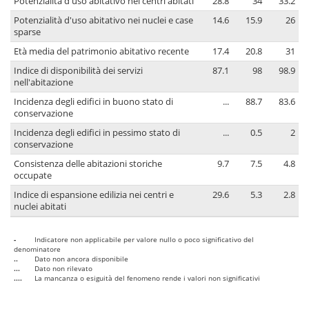
Potenzialità d'uso abitativo nei centri abitati
28.8
34
33.2
Potenzialità d'uso abitativo nei nuclei e case
14.6
15.9
26
sparse
Età media del patrimonio abitativo recente
17.4
20.8
31
Indice di disponibilità dei servizi
87.1
98
98.9
nell'abitazione
Incidenza degli edifici in buono stato di
...
88.7
83.6
conservazione
Incidenza degli edifici in pessimo stato di
...
0.5
2
conservazione
Consistenza delle abitazioni storiche
9.7
7.5
4.8
occupate
Indice di espansione edilizia nei centri e
29.6
5.3
2.8
nuclei abitati
-
Indicatore non applicabile per valore nullo o poco significativo del
denominatore
..
Dato non ancora disponibile
...
Dato non rilevato
....
La mancanza o esiguità del fenomeno rende i valori non significativi