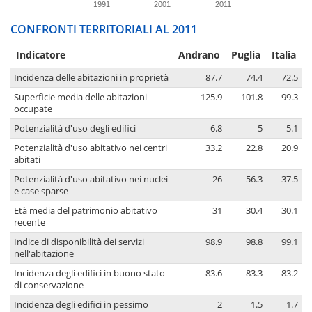
1991
2001
2011
CONFRONTI TERRITORIALI AL 2011
Indicatore
Andrano
Puglia
Italia
Incidenza delle abitazioni in proprietà
87.7
74.4
72.5
Superficie media delle abitazioni
125.9
101.8
99.3
occupate
Potenzialità d'uso degli edifici
6.8
5
5.1
Potenzialità d'uso abitativo nei centri
33.2
22.8
20.9
abitati
Potenzialità d'uso abitativo nei nuclei
26
56.3
37.5
e case sparse
Età media del patrimonio abitativo
31
30.4
30.1
recente
Indice di disponibilità dei servizi
98.9
98.8
99.1
nell'abitazione
Incidenza degli edifici in buono stato
83.6
83.3
83.2
di conservazione
Incidenza degli edifici in pessimo
2
1.5
1.7