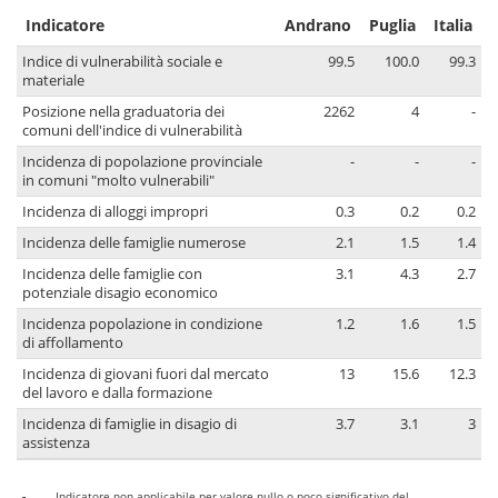
Indicatore
Andrano
Puglia
Italia
Indice di vulnerabilità sociale e
99.5
100.0
99.3
materiale
Posizione nella graduatoria dei
2262
4
-
comuni dell'indice di vulnerabilità
Incidenza di popolazione provinciale
-
-
-
in comuni "molto vulnerabili"
Incidenza di alloggi impropri
0.3
0.2
0.2
Incidenza delle famiglie numerose
2.1
1.5
1.4
Incidenza delle famiglie con
3.1
4.3
2.7
potenziale disagio economico
Incidenza popolazione in condizione
1.2
1.6
1.5
di affollamento
Incidenza di giovani fuori dal mercato
13
15.6
12.3
del lavoro e dalla formazione
Incidenza di famiglie in disagio di
3.7
3.1
3
assistenza
-
Indicatore non applicabile per valore nullo o poco significativo del