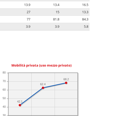
13.9
13.4
16.5
27
15
13.3
77
81.8
84.3
3.9
3.9
5.8
Mobilità privata (uso mezzo privato)
80
68.2
70
62.4
60
50
42.1
40
30