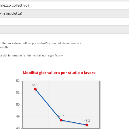
mezzo collettivo)
 in bicicletta)
bile per valore nullo o poco significativo del denominatore
nibile
 del fenomeno rende i valori non significativi
Mobilità giornaliera per studio o lavoro
52
51.3
51
50
48.7
49
48.3
48