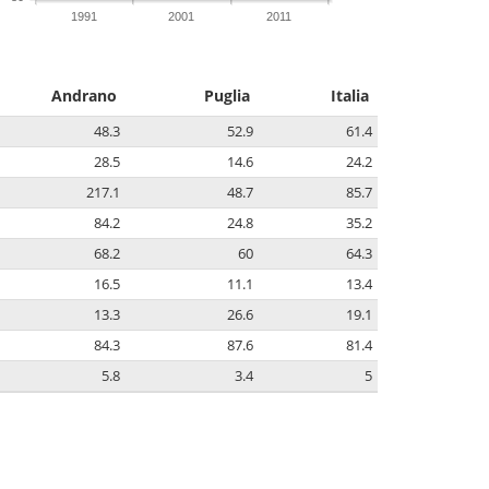
1991
2001
2011
Andrano
Puglia
Italia
48.3
52.9
61.4
28.5
14.6
24.2
217.1
48.7
85.7
84.2
24.8
35.2
68.2
60
64.3
16.5
11.1
13.4
13.3
26.6
19.1
84.3
87.6
81.4
5.8
3.4
5