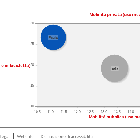
Mobilità privata (uso me
30
Puglia
25
 o in bicicletta)
20
Italia
15
10
10.5
11.0
11.5
12.0
12.5
13.0
13.5
14.0
Mobilità pubblica (uso me
Legali
Web info
Dichiarazione di accessibilità