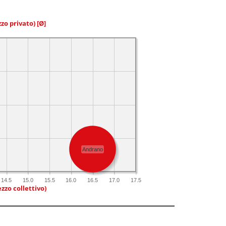
zzo privato)
[Ø]
Andrano
14.5
15.0
15.5
16.0
16.5
17.0
17.5
zzo collettivo)