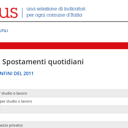
UTILI
|
Spostamenti quotidiani
NFINI DEL 2011
r studio o lavoro
per studio o lavoro
e
mezzo privato)