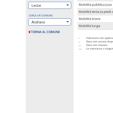
Mobilità pubblica (uso 
Lecce
Mobilità lenta (a piedi o
CERCA UN COMUNE
Mobilità breve
Andrano
Mobilità lunga
TORNA AL COMUNE
-
Indicatore non applica
..
Dato non ancora dispo
...
Dato non rilevato
....
La mancanza o esiguità