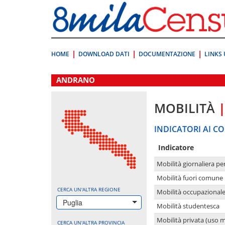
Vai
direttamente
a:
Contenuto
Ricerca
HOME
DOWNLOAD DATI
DOCUMENTAZIONE
LINKS 
.
ANDRANO
MOBILITÀ
INDICATORI AI CO
Indicatore
Mobilità giornaliera pe
Mobilità fuori comune 
CERCA UN'ALTRA REGIONE
Mobilità occupazional
Puglia
Mobilità studentesca
Mobilità privata (uso 
CERCA UN'ALTRA PROVINCIA