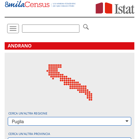
Vai
direttamente
a:
Contenuto
Ricerca
Toggle
navigation
.
ANDRANO
CERCA UN'ALTRA REGIONE
Puglia
CERCA UN'ALTRA PROVINCIA