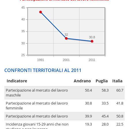
45
40
35
32
30.8
30
25
1991
2001
2011
CONFRONTI TERRITORIALI AL 2011
Indicatore
Andrano
Puglia
Italia
Partecipazione al mercato del lavoro
50.4
58.3
60.7
maschile
Partecipazione al mercato del lavoro
30.8
33.5
41.8
femminile
Partecipazione al mercato del lavoro
39.9
45.4
50.8
Incidenza giovani 15-29 anni che non
19.3
28.0
22.5