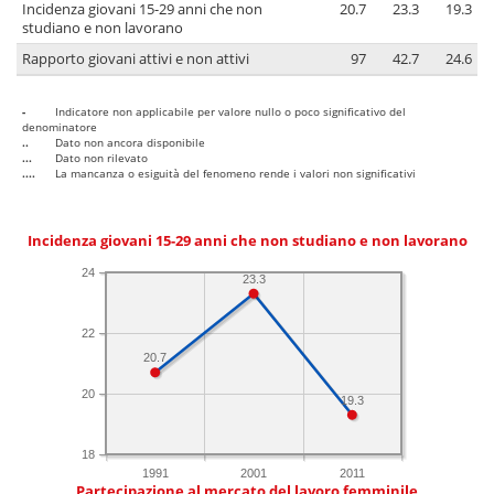
Incidenza giovani 15-29 anni che non
20.7
23.3
19.3
studiano e non lavorano
Rapporto giovani attivi e non attivi
97
42.7
24.6
-
Indicatore non applicabile per valore nullo o poco significativo del
denominatore
..
Dato non ancora disponibile
...
Dato non rilevato
....
La mancanza o esiguità del fenomeno rende i valori non significativi
Incidenza giovani 15-29 anni che non studiano e non lavorano
24
23.3
22
20.7
20
19.3
18
1991
2001
2011
Partecipazione al mercato del lavoro femminile