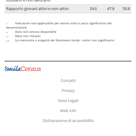
studiano e non lavorano
Rapporto giovani attivi e non attivi
24.6
47.8
50.8
-
Indicatore non applicabile per valore nullo o poco significativo del
denominatore
..
Dato non ancora disponibile
...
Dato non rilevato
....
La mancanza o esiguità del fenomeno rende i valori non significativi
Contatti
Privacy
Note Legali
Web info
Dichiarazione di accessibilità