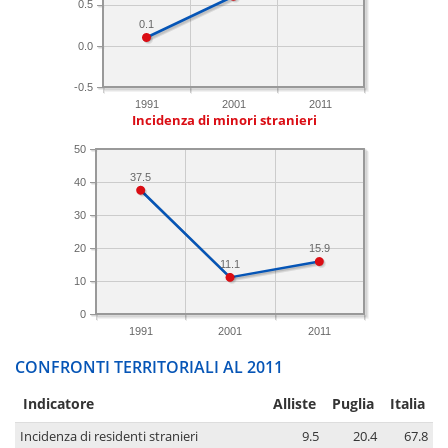
0.5
0.1
0.0
-0.5
1991
2001
2011
Incidenza di minori stranieri
50
37.5
40
30
20
15.9
11.1
10
0
1991
2001
2011
CONFRONTI TERRITORIALI AL 2011
Indicatore
Alliste
Puglia
Italia
Incidenza di residenti stranieri
9.5
20.4
67.8