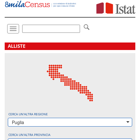
Vai
direttamente
a:
Contenuto
Ricerca
Toggle
navigation
.
ALLISTE
CERCA UN'ALTRA REGIONE
Puglia
CERCA UN'ALTRA PROVINCIA