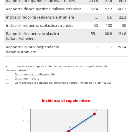
Rapporto occupazione italiana/straniera
209.4
121.4
80.3
Rapporto disoccupazione italiana/straniera
52.4
57.2
247.7
Indice di mobilità residenziale straniera
...
5.6
22.2
Indice di frequenza scolastica straniera
50
100
50
Rapporto frequenza scolastica
55.1
108.8
131.8
italiana/straniera
Rapporto lavoro indipendente
-
-
293.4
italiano/straniero
-
Indicatore non applicabile per valore nullo o poco significativo del
denominatore
..
Dato non ancora disponibile
...
Dato non rilevato
....
La mancanza o esiguità del fenomeno rende i valori non significativi
Incidenza di coppie miste
1.5
1.3
1.0
0.6