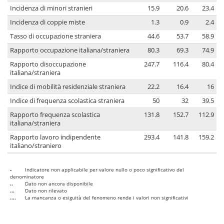
Incidenza di minori stranieri
15.9
20.6
23.4
Incidenza di coppie miste
1.3
0.9
2.4
Tasso di occupazione straniera
44.6
53.7
58.9
Rapporto occupazione italiana/straniera
80.3
69.3
74.9
Rapporto disoccupazione
247.7
116.4
80.4
italiana/straniera
Indice di mobilità residenziale straniera
22.2
16.4
16
Indice di frequenza scolastica straniera
50
32
39.5
Rapporto frequenza scolastica
131.8
152.7
112.9
italiana/straniera
Rapporto lavoro indipendente
293.4
141.8
159.2
italiano/straniero
-
Indicatore non applicabile per valore nullo o poco significativo del
denominatore
..
Dato non ancora disponibile
...
Dato non rilevato
....
La mancanza o esiguità del fenomeno rende i valori non significativi