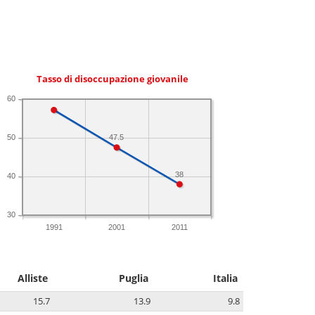
Tasso di disoccupazione giovanile
60
50
47.5
38
40
30
1991
2001
2011
Alliste
Puglia
Italia
15.7
13.9
9.8