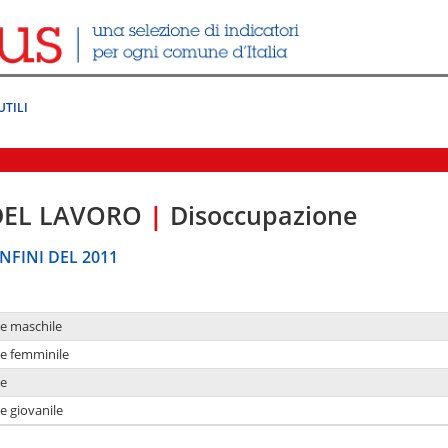
UTILI
DEL LAVORO
|
Disoccupazione
NFINI DEL 2011
ne maschile
ne femminile
ne
e giovanile