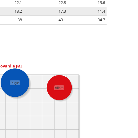
22.1
22.8
13.6
18.2
17.3
11.4
38
43.1
34.7
iovanile
[Ø]
Puglia
Alliste