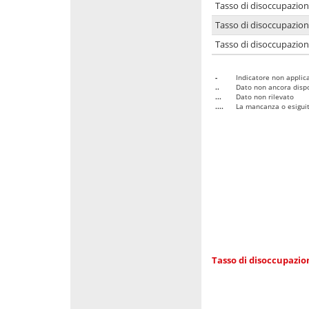
Tasso di disoccupazio
Tasso di disoccupazio
Tasso di disoccupazion
-
Indicatore non applica
..
Dato non ancora dispo
...
Dato non rilevato
....
La mancanza o esiguità
Tasso di disoccupazi