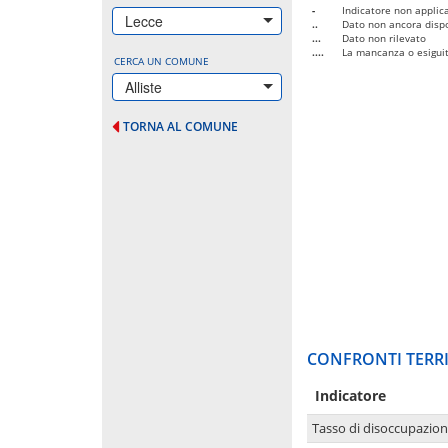
-
Indicatore non applica
Lecce
..
Dato non ancora dispo
...
Dato non rilevato
....
La mancanza o esiguità
CERCA UN COMUNE
Alliste
TORNA AL COMUNE
CONFRONTI TERRI
Indicatore
Tasso di disoccupazio