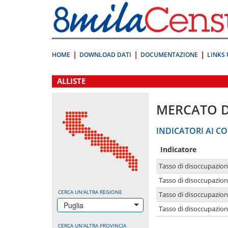
Vai
direttamente
a:
Contenuto
Ricerca
HOME
DOWNLOAD DATI
DOCUMENTAZIONE
LINKS 
.
ALLISTE
MERCATO 
INDICATORI AI CO
Indicatore
Tasso di disoccupazio
Tasso di disoccupazio
CERCA UN'ALTRA REGIONE
Tasso di disoccupazio
Puglia
Tasso di disoccupazion
CERCA UN'ALTRA PROVINCIA