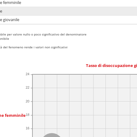
ne femminile
ne
e giovanile
bile per valore nullo o poco significativo del denominatore
nibile
 del fenomeno rende i valori non significativi
Tasso di disoccupazione g
24
22
20
one femminile
18
16