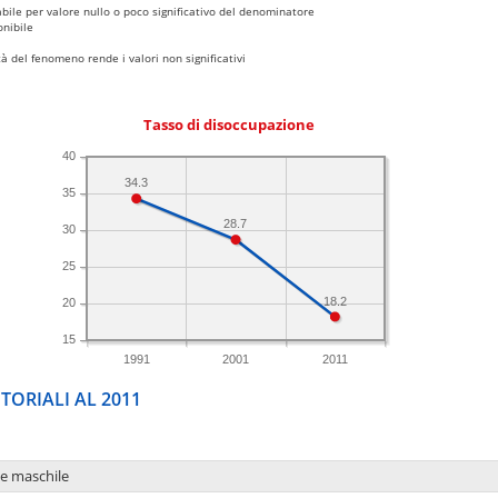
bile per valore nullo o poco significativo del denominatore
nibile
 del fenomeno rende i valori non significativi
Tasso di disoccupazione
40
34.3
35
28.7
30
25
18.2
20
15
1991
2001
2011
TORIALI AL 2011
ne maschile