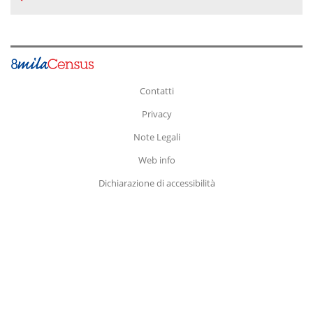
Contatti
Privacy
Note Legali
Web info
Dichiarazione di accessibilità
Fine
pagina.
Vai
a:
Inizio
Pagina
Contenuto