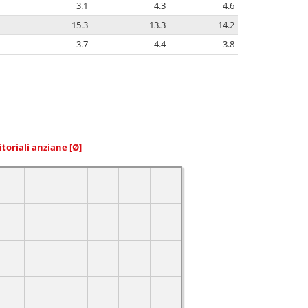
3.1
4.3
4.6
15.3
13.3
14.2
3.7
4.4
3.8
itoriali anziane
[Ø]