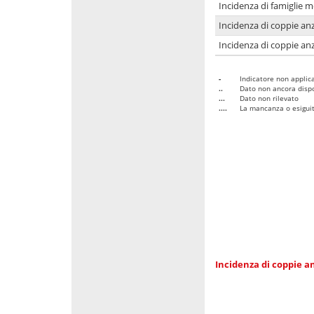
Incidenza di famiglie 
Incidenza di coppie anz
Incidenza di coppie anz
-
Indicatore non applica
..
Dato non ancora dispo
...
Dato non rilevato
....
La mancanza o esiguità
Incidenza di coppie an