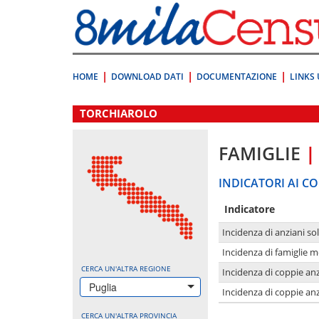
Vai
direttamente
a:
Contenuto
Ricerca
HOME
DOWNLOAD DATI
DOCUMENTAZIONE
LINKS 
.
TORCHIAROLO
FAMIGLIE
|
INDICATORI AI CO
Indicatore
Incidenza di anziani sol
Incidenza di famiglie 
CERCA UN'ALTRA REGIONE
Incidenza di coppie anz
Puglia
Incidenza di coppie anz
CERCA UN'ALTRA PROVINCIA