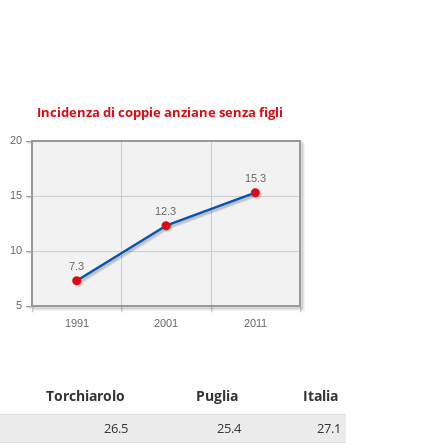
Incidenza di coppie anziane senza figli
20
15.3
15
12.3
10
7.3
5
1991
2001
2011
Torchiarolo
Puglia
Italia
26.5
25.4
27.1