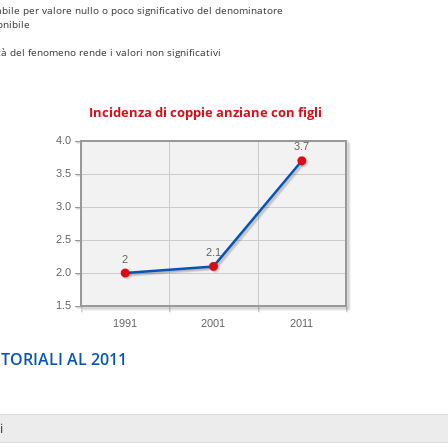
bile per valore nullo o poco significativo del denominatore
nibile
 del fenomeno rende i valori non significativi
Incidenza di coppie anziane con figli
4.0
3.7
3.5
3.0
2.5
2.1
2
2.0
1.5
1991
2001
2011
TORIALI AL 2011
i