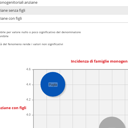
monogenitoriali anziane
iane senza figli
iane con figli
bile per valore nullo o poco significativo del denominatore
nibile
 del fenomeno rende i valori non significativi
Incidenza di famiglie monogen
4.6
4.4
Puglia
4.2
ziane con figli
4.0