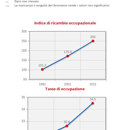
...
Dato non rilevato
....
La mancanza o esiguità del fenomeno rende i valori non significativi
Indice di ricambio occupazionale
300
250
250
200
170.9
150
101.2
100
50
1991
2001
2011
Tasso di occupazione
35
34.5
34
33
32.6