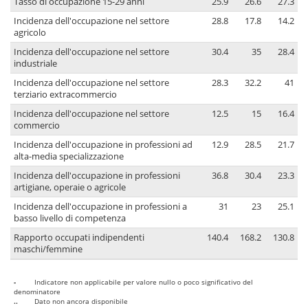
Tasso di occupazione 15-29 anni
25.9
26.6
27.3
Incidenza dell'occupazione nel settore
28.8
17.8
14.2
agricolo
Incidenza dell'occupazione nel settore
30.4
35
28.4
industriale
Incidenza dell'occupazione nel settore
28.3
32.2
41
terziario extracommercio
Incidenza dell'occupazione nel settore
12.5
15
16.4
commercio
Incidenza dell'occupazione in professioni ad
12.9
28.5
21.7
alta-media specializzazione
Incidenza dell'occupazione in professioni
36.8
30.4
23.3
artigiane, operaie o agricole
Incidenza dell'occupazione in professioni a
31
23
25.1
basso livello di competenza
Rapporto occupati indipendenti
140.4
168.2
130.8
maschi/femmine
-
Indicatore non applicabile per valore nullo o poco significativo del
denominatore
..
Dato non ancora disponibile