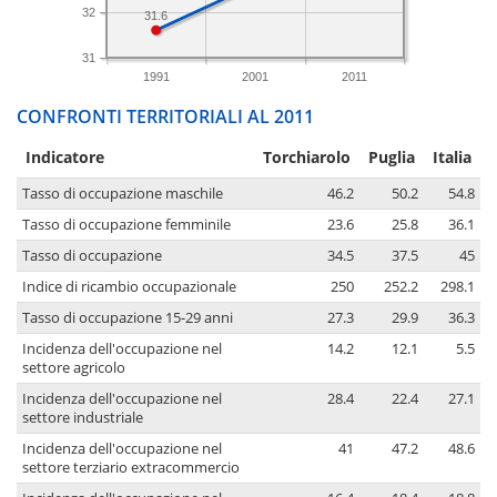
32
31.6
31
1991
2001
2011
CONFRONTI TERRITORIALI AL 2011
Indicatore
Torchiarolo
Puglia
Italia
Tasso di occupazione maschile
46.2
50.2
54.8
Tasso di occupazione femminile
23.6
25.8
36.1
Tasso di occupazione
34.5
37.5
45
Indice di ricambio occupazionale
250
252.2
298.1
Tasso di occupazione 15-29 anni
27.3
29.9
36.3
Incidenza dell'occupazione nel
14.2
12.1
5.5
settore agricolo
Incidenza dell'occupazione nel
28.4
22.4
27.1
settore industriale
Incidenza dell'occupazione nel
41
47.2
48.6
settore terziario extracommercio