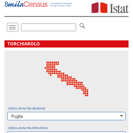
Vai
direttamente
a:
Contenuto
Ricerca
Toggle
navigation
.
TORCHIAROLO
CERCA UN'ALTRA REGIONE
Puglia
CERCA UN'ALTRA PROVINCIA