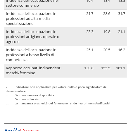
Incidenza dell'occupazione nel
16.4
18.4
18.8
settore commercio
Incidenza dell'occupazione in
21.7
28.6
31.7
professioni ad alta-media
specializzazione
Incidenza dell'occupazione in
23.3
19.8
21.1
professioni artigiane, operaie o
agricole
Incidenza dell'occupazione in
25.1
20.5
16.2
professioni a basso livello di
competenza
Rapporto occupati indipendenti
130.8
155.5
161.1
maschi/femmine
-
Indicatore non applicabile per valore nullo o poco significativo del
denominatore
..
Dato non ancora disponibile
...
Dato non rilevato
....
La mancanza o esiguità del fenomeno rende i valori non significativi