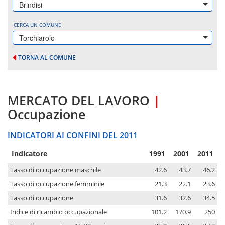
Brindisi
CERCA UN COMUNE
Torchiarolo
TORNA AL COMUNE
MERCATO DEL LAVORO
|
Occupazione
INDICATORI AI CONFINI DEL 2011
Indicatore
1991
2001
2011
Tasso di occupazione maschile
42.6
43.7
46.2
Tasso di occupazione femminile
21.3
22.1
23.6
Tasso di occupazione
31.6
32.6
34.5
Indice di ricambio occupazionale
101.2
170.9
250