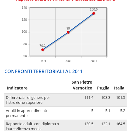
140
130.5
120
99
100
80
70.2
60
1991
2001
2011
CONFRONTI TERRITORIALI AL 2011
San Pietro
Indicatore
Vernotico
Puglia
Italia
Differenziali di genere per
111.4
103.3
101.5
l'istruzione superiore
Adulti in apprendimento
5
5.1
5.2
permanente
Rapporto adulti con diploma o
130.5
132.1
164.5
laurea/licenza media