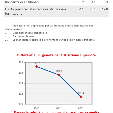
Incidenza di analfabeti
6.2
4.1
3.3
Uscita precoce dal sistema di istruzione e
34.1
23.1
19.8
formazione
-
Indicatore non applicabile per valore nullo o poco significativo del
denominatore
..
Dato non ancora disponibile
...
Dato non rilevato
....
La mancanza o esiguità del fenomeno rende i valori non significativi
Differenziali di genere per l'istruzione superiore
118
117.2
115.6
116
114
111.4
112
110
1991
2001
2011
Rapporto adulti con diploma o laurea/licenza media