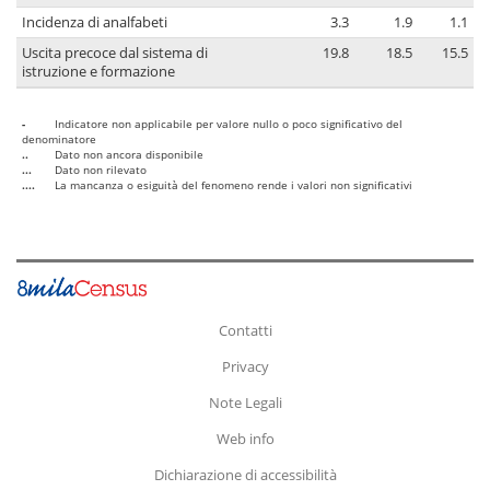
Incidenza di analfabeti
3.3
1.9
1.1
Uscita precoce dal sistema di
19.8
18.5
15.5
istruzione e formazione
-
Indicatore non applicabile per valore nullo o poco significativo del
denominatore
..
Dato non ancora disponibile
...
Dato non rilevato
....
La mancanza o esiguità del fenomeno rende i valori non significativi
Contatti
Privacy
Note Legali
Web info
Dichiarazione di accessibilità