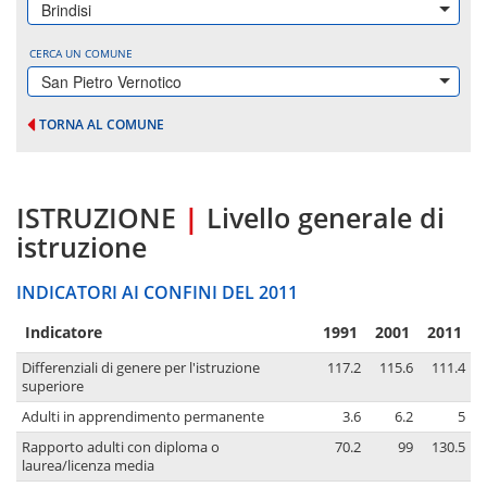
Brindisi
CERCA UN COMUNE
San Pietro Vernotico
TORNA AL COMUNE
ISTRUZIONE
|
Livello generale di
istruzione
INDICATORI AI CONFINI DEL 2011
Indicatore
1991
2001
2011
Differenziali di genere per l'istruzione
117.2
115.6
111.4
superiore
Adulti in apprendimento permanente
3.6
6.2
5
Rapporto adulti con diploma o
70.2
99
130.5
laurea/licenza media