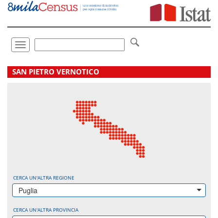
Vai
direttamente
a:
Contenuto
Ricerca
Toggle
navigation
.
SAN PIETRO VERNOTICO
CERCA UN'ALTRA REGIONE
Puglia
CERCA UN'ALTRA PROVINCIA