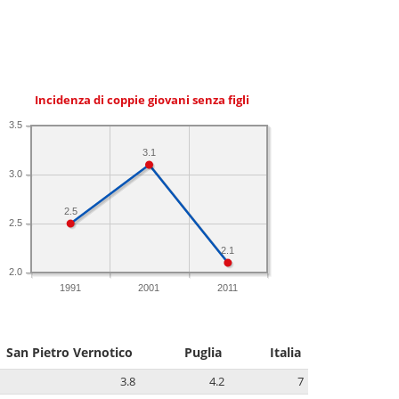
Incidenza di coppie giovani senza figli
3.5
3.1
3.0
2.5
2.5
2.1
2.0
1991
2001
2011
San Pietro Vernotico
Puglia
Italia
3.8
4.2
7