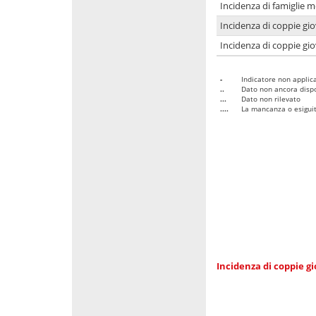
Incidenza di famiglie m
Incidenza di coppie giov
Incidenza di coppie giov
-
Indicatore non applica
..
Dato non ancora dispo
...
Dato non rilevato
....
La mancanza o esiguità
Incidenza di coppie gi