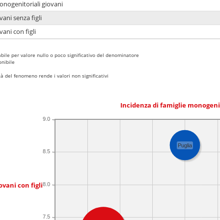
onogenitoriali giovani
ani senza figli
ani con figli
bile per valore nullo o poco significativo del denominatore
nibile
 del fenomeno rende i valori non significativi
Incidenza di famiglie monogeni
9.0
Puglia
8.5
ovani con figli
8.0
7.5