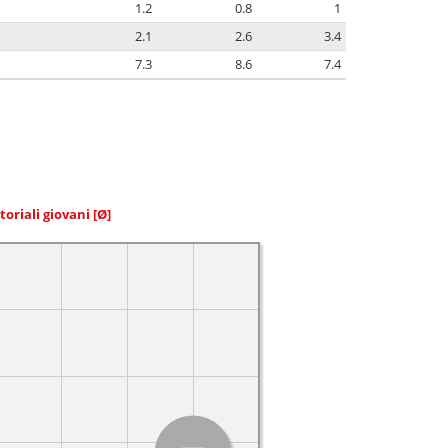
1.2
0.8
1
2.1
2.6
3.4
7.3
8.6
7.4
toriali giovani
[Ø]