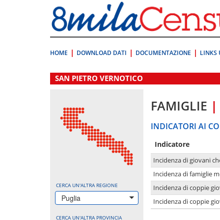
Vai
direttamente
a:
Contenuto
Ricerca
HOME
DOWNLOAD DATI
DOCUMENTAZIONE
LINKS 
.
SAN PIETRO VERNOTICO
FAMIGLIE
|
INDICATORI AI CO
Indicatore
Incidenza di giovani ch
Incidenza di famiglie m
CERCA UN'ALTRA REGIONE
Incidenza di coppie giov
Puglia
Incidenza di coppie giov
CERCA UN'ALTRA PROVINCIA