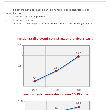
-
Indicatore non applicabile per valore nullo o poco significativo del
denominatore
..
Dato non ancora disponibile
...
Dato non rilevato
....
La mancanza o esiguità del fenomeno rende i valori non significativi
Incidenza di giovani con istruzione universitaria
25
19.5
20
15
12.4
10
7.4
5
1991
2001
2011
Livello di istruzione dei giovani 15-19 anni
100
97.9
96.1