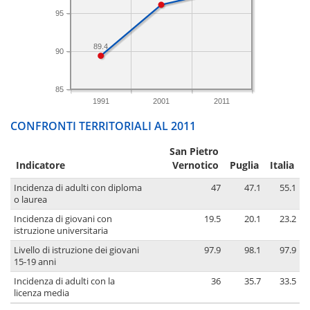
95
89.4
90
85
1991
2001
2011
CONFRONTI TERRITORIALI AL 2011
San Pietro
Indicatore
Vernotico
Puglia
Italia
Incidenza di adulti con diploma
47
47.1
55.1
o laurea
Incidenza di giovani con
19.5
20.1
23.2
istruzione universitaria
Livello di istruzione dei giovani
97.9
98.1
97.9
15-19 anni
Incidenza di adulti con la
36
35.7
33.5
licenza media