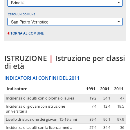
Brindisi
CERCA UN COMUNE
San Pietro Vernotico
TORNA AL COMUNE
ISTRUZIONE
|
Istruzione per classi
di età
INDICATORI AI CONFINI DEL 2011
Indicatore
1991
2001
2011
Incidenza di adulti con diploma o laurea
19.2
34.1
47
Incidenza di giovani con istruzione
7.4
12.4
19.5
universitaria
Livello di istruzione dei giovani 15-19 anni
89.4
96.1
97.9
Incidenza di adulti con la licenza media
27.4
34.4
36