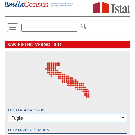
Vai
direttamente
a:
Contenuto
Ricerca
Toggle
navigation
.
SAN PIETRO VERNOTICO
CERCA UN'ALTRA REGIONE
Puglia
CERCA UN'ALTRA PROVINCIA