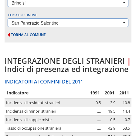
Brindisi
CERCA UN COMUNE
San Pancrazio Salentino
TORNA AL COMUNE
INTEGRAZIONE DEGLI STRANIERI
|
Indici di presenza ed integrazione
INDICATORI AI CONFINI DEL 2011
Indicatore
1991
2001
2011
Incidenza di residenti stranieri
0.5
3.9
10.8
Incidenza di minori stranieri
....
19.5
14.4
Incidenza di coppie miste
....
0.5
0.7
Tasso di occupazione straniera
....
42.9
53.5