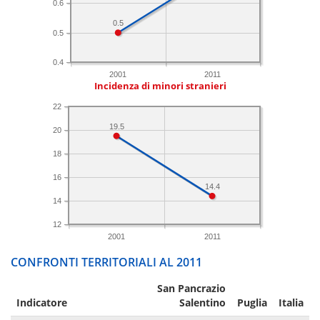
0.6
0.5
0.5
0.4
2001
2011
Incidenza di minori stranieri
22
19.5
20
18
16
14.4
14
12
2001
2011
CONFRONTI TERRITORIALI AL 2011
San Pancrazio
Indicatore
Salentino
Puglia
Italia