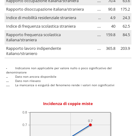
Rapporto occupazione italiana/straniera
....
70.4
63.6
Rapporto disoccupazione italiana/straniera
....
90.8
175.2
Indice di mobilità residenziale straniera
...
4.9
24.3
Indice di frequenza scolastica straniera
....
40
62.5
Rapporto frequenza scolastica
....
159.8
84.5
italiana/straniera
Rapporto lavoro indipendente
....
365.8
203.9
italiano/straniero
-
Indicatore non applicabile per valore nullo o poco significativo del
denominatore
..
Dato non ancora disponibile
...
Dato non rilevato
....
La mancanza o esiguità del fenomeno rende i valori non significativi
Incidenza di coppie miste
0.8
0.7
0.7