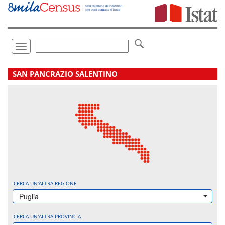
Vai
direttamente
a:
Contenuto
Ricerca
Toggle
navigation
.
SAN PANCRAZIO SALENTINO
CERCA UN'ALTRA REGIONE
Puglia
CERCA UN'ALTRA PROVINCIA