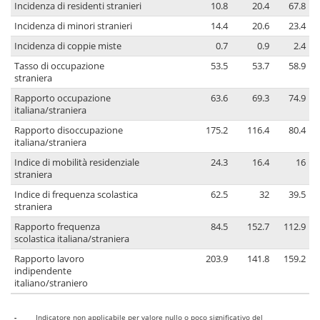
Incidenza di residenti stranieri
10.8
20.4
67.8
Incidenza di minori stranieri
14.4
20.6
23.4
Incidenza di coppie miste
0.7
0.9
2.4
Tasso di occupazione
53.5
53.7
58.9
straniera
Rapporto occupazione
63.6
69.3
74.9
italiana/straniera
Rapporto disoccupazione
175.2
116.4
80.4
italiana/straniera
Indice di mobilità residenziale
24.3
16.4
16
straniera
Indice di frequenza scolastica
62.5
32
39.5
straniera
Rapporto frequenza
84.5
152.7
112.9
scolastica italiana/straniera
Rapporto lavoro
203.9
141.8
159.2
indipendente
italiano/straniero
-
Indicatore non applicabile per valore nullo o poco significativo del