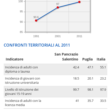
100
97
95
90.6
90
85
1991
2001
2011
CONFRONTI TERRITORIALI AL 2011
San Pancrazio
Indicatore
Salentino
Puglia
Italia
Incidenza di adulti con
42.4
47.1
55.1
diploma o laurea
Incidenza di giovani con
18.5
20.1
23.2
istruzione universitaria
Livello di istruzione dei
99.7
98.1
97.9
giovani 15-19 anni
Incidenza di adulti con la
41
35.7
33.5
licenza media