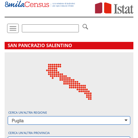
Vai
direttamente
a:
Contenuto
Ricerca
Toggle
navigation
.
SAN PANCRAZIO SALENTINO
CERCA UN'ALTRA REGIONE
Puglia
CERCA UN'ALTRA PROVINCIA