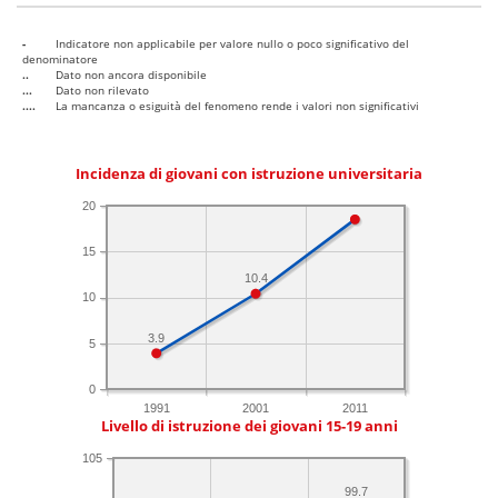
-
Indicatore non applicabile per valore nullo o poco significativo del
denominatore
..
Dato non ancora disponibile
...
Dato non rilevato
....
La mancanza o esiguità del fenomeno rende i valori non significativi
Incidenza di giovani con istruzione universitaria
20
15
10.4
10
3.9
5
0
1991
2001
2011
Livello di istruzione dei giovani 15-19 anni
105
99.7