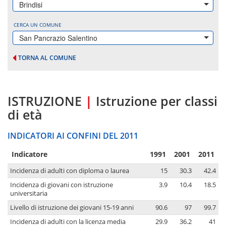
Brindisi
CERCA UN COMUNE
San Pancrazio Salentino
TORNA AL COMUNE
ISTRUZIONE
|
Istruzione per classi
di età
INDICATORI AI CONFINI DEL 2011
Indicatore
1991
2001
2011
Incidenza di adulti con diploma o laurea
15
30.3
42.4
Incidenza di giovani con istruzione
3.9
10.4
18.5
universitaria
Livello di istruzione dei giovani 15-19 anni
90.6
97
99.7
Incidenza di adulti con la licenza media
29.9
36.2
41