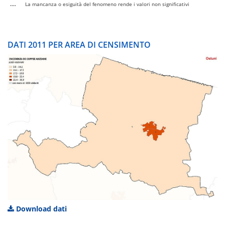
....
La mancanza o esiguità del fenomeno rende i valori non significativi
DATI 2011 PER AREA DI CENSIMENTO
Download dati