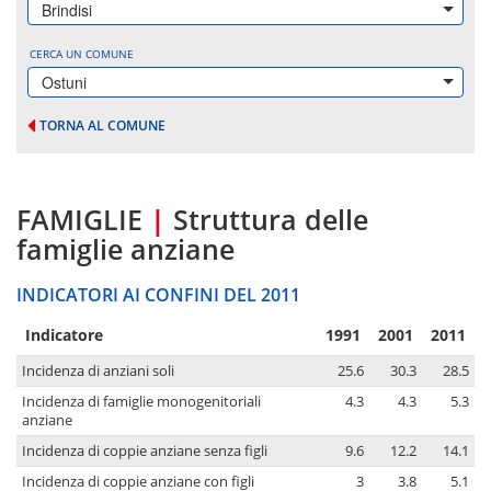
Brindisi
CERCA UN COMUNE
Ostuni
TORNA AL COMUNE
FAMIGLIE
|
Struttura delle
famiglie anziane
INDICATORI AI CONFINI DEL 2011
Indicatore
1991
2001
2011
Incidenza di anziani soli
25.6
30.3
28.5
Incidenza di famiglie monogenitoriali
4.3
4.3
5.3
anziane
Incidenza di coppie anziane senza figli
9.6
12.2
14.1
Incidenza di coppie anziane con figli
3
3.8
5.1