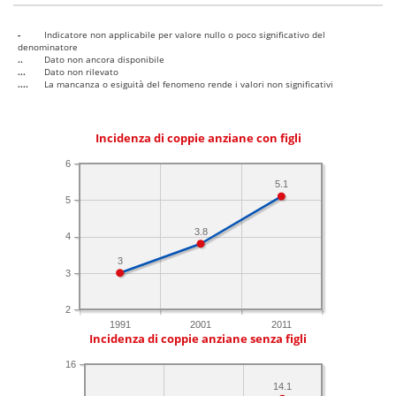
-
Indicatore non applicabile per valore nullo o poco significativo del
denominatore
..
Dato non ancora disponibile
...
Dato non rilevato
....
La mancanza o esiguità del fenomeno rende i valori non significativi
Incidenza di coppie anziane con figli
6
5.1
5
3.8
4
3
3
2
1991
2001
2011
Incidenza di coppie anziane senza figli
16
14.1