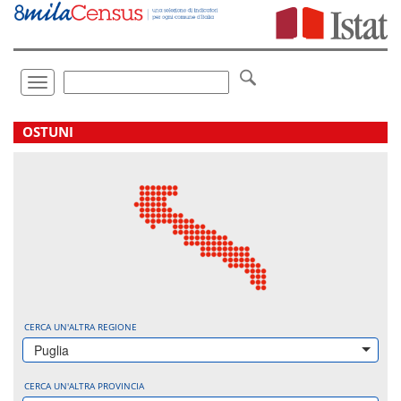
Vai
direttamente
a:
Contenuto
Ricerca
Toggle
navigation
.
OSTUNI
CERCA UN'ALTRA REGIONE
Puglia
CERCA UN'ALTRA PROVINCIA