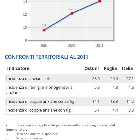
14
12.2
12
9.6
10
8
1991
2001
2011
CONFRONTI TERRITORIALI AL 2011
Indicatore
Ostuni
Puglia
Italia
Incidenza di anziani soli
28.5
25.4
27.1
Incidenza di famiglie monogenitoriali
5.3
4.3
4.6
anziane
Incidenza di coppie anziane senza figli
14.1
13.3
14.2
Incidenza di coppie anziane con figli
5.1
4.4
3.8
-
Indicatore non applicabile per valore nullo o poco significativo del
denominatore
..
Dato non ancora disponibile
...
Dato non rilevato