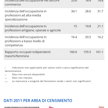
Incidenza dell'occupazione nel settore
20.6
18.4
18.8
commercio
Incidenza dell'occupazione in
34.1
28.6
31.7
professioni ad alta-media
specializzazione
Incidenza dell'occupazione in
15
19.8
21.1
professioni artigiane, operaie o agricole
Incidenza dell'occupazione in
16.4
20.5
16.2
professioni a basso livello di
competenza
Rapporto occupati indipendenti
166.9
155.5
161.1
maschi/femmine
-
Indicatore non applicabile per valore nullo o poco significativo del
denominatore
..
Dato non ancora disponibile
...
Dato non rilevato
....
La mancanza o esiguità del fenomeno rende i valori non significativi
DATI 2011 PER AREA DI CENSIMENTO