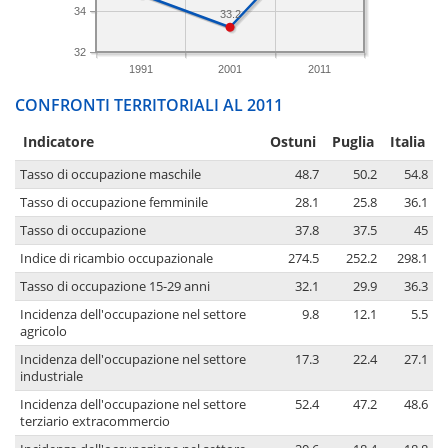
34
33.2
32
1991
2001
2011
CONFRONTI TERRITORIALI AL 2011
Indicatore
Ostuni
Puglia
Italia
Tasso di occupazione maschile
48.7
50.2
54.8
Tasso di occupazione femminile
28.1
25.8
36.1
Tasso di occupazione
37.8
37.5
45
Indice di ricambio occupazionale
274.5
252.2
298.1
Tasso di occupazione 15-29 anni
32.1
29.9
36.3
Incidenza dell'occupazione nel settore
9.8
12.1
5.5
agricolo
Incidenza dell'occupazione nel settore
17.3
22.4
27.1
industriale
Incidenza dell'occupazione nel settore
52.4
47.2
48.6
terziario extracommercio