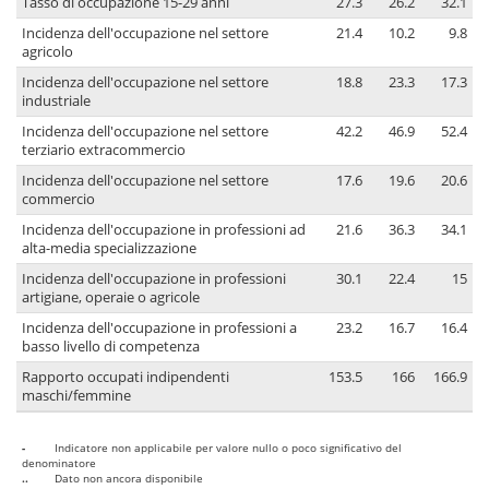
Tasso di occupazione 15-29 anni
27.3
26.2
32.1
Incidenza dell'occupazione nel settore
21.4
10.2
9.8
agricolo
Incidenza dell'occupazione nel settore
18.8
23.3
17.3
industriale
Incidenza dell'occupazione nel settore
42.2
46.9
52.4
terziario extracommercio
Incidenza dell'occupazione nel settore
17.6
19.6
20.6
commercio
Incidenza dell'occupazione in professioni ad
21.6
36.3
34.1
alta-media specializzazione
Incidenza dell'occupazione in professioni
30.1
22.4
15
artigiane, operaie o agricole
Incidenza dell'occupazione in professioni a
23.2
16.7
16.4
basso livello di competenza
Rapporto occupati indipendenti
153.5
166
166.9
maschi/femmine
-
Indicatore non applicabile per valore nullo o poco significativo del
denominatore
..
Dato non ancora disponibile