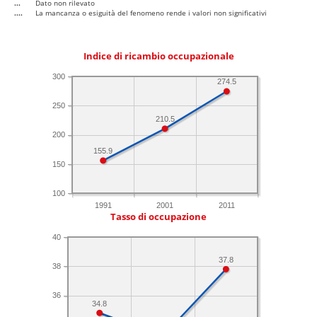
...
Dato non rilevato
....
La mancanza o esiguità del fenomeno rende i valori non significativi
Indice di ricambio occupazionale
300
274.5
250
210.5
200
155.9
150
100
1991
2001
2011
Tasso di occupazione
40
37.8
38
36
34.8