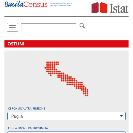
Vai
direttamente
a:
Contenuto
Ricerca
Toggle
navigation
.
OSTUNI
CERCA UN'ALTRA REGIONE
Puglia
CERCA UN'ALTRA PROVINCIA