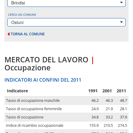
Brindisi
CERCA UN COMUNE
Ostuni
TORNA AL COMUNE
MERCATO DEL LAVORO
|
Occupazione
INDICATORI AI CONFINI DEL 2011
Indicatore
1991
2001
2011
Tasso di occupazione maschile
46.2
46.3
48.7
Tasso di occupazione femminile
24.9
21.9
28.1
Tasso di occupazione
34.8
33.2
37.8
Indice di ricambio occupazionale
155.9
210.5
274.5