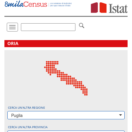
Vai
direttamente
a:
Contenuto
Ricerca
Toggle
navigation
.
ORIA
CERCA UN'ALTRA REGIONE
Puglia
CERCA UN'ALTRA PROVINCIA