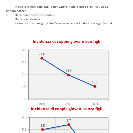
-
Indicatore non applicabile per valore nullo o poco significativo del
denominatore
..
Dato non ancora disponibile
...
Dato non rilevato
....
La mancanza o esiguità del fenomeno rende i valori non significativi
Incidenza di coppie giovani con figli
25
21.6
20
14.8
15
10.1
10
5
1991
2001
2011
Incidenza di coppie giovani senza figli
4.0
3.7
3.5
3.5