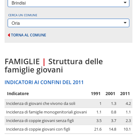
Brindisi
CERCA UN COMUNE
Oria
TORNA AL COMUNE
FAMIGLIE
|
Struttura delle
famiglie giovani
INDICATORI AI CONFINI DEL 2011
Indicatore
1991
2001
2011
Incidenza di giovani che vivono da soli
1
1.3
4.2
Incidenza di famiglie monogenitoriali giovani
1.1
0.8
1.1
Incidenza di coppie giovani senza figli
3.5
3.7
2.3
Incidenza di coppie giovani con figli
21.6
14.8
10.1