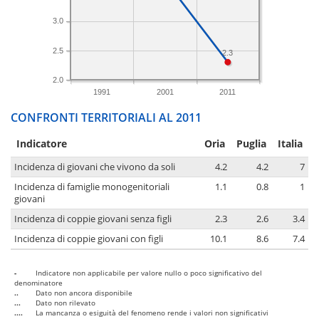
3.0
2.5
2.3
2.0
1991
2001
2011
CONFRONTI TERRITORIALI AL 2011
Indicatore
Oria
Puglia
Italia
Incidenza di giovani che vivono da soli
4.2
4.2
7
Incidenza di famiglie monogenitoriali
1.1
0.8
1
giovani
Incidenza di coppie giovani senza figli
2.3
2.6
3.4
Incidenza di coppie giovani con figli
10.1
8.6
7.4
-
Indicatore non applicabile per valore nullo o poco significativo del
denominatore
..
Dato non ancora disponibile
...
Dato non rilevato
....
La mancanza o esiguità del fenomeno rende i valori non significativi