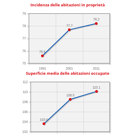
Incidenza delle abitazioni in proprietà
79
78.2
77.7
78
77
76
75.6
75
1991
2001
2011
Superficie media delle abitazioni occupate
112
110.1
110
108.5
108
106
103.6
104
102