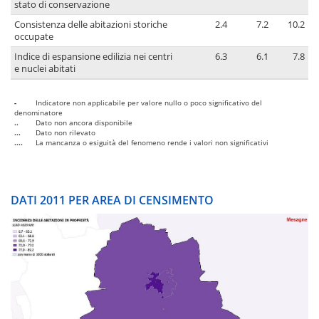
stato di conservazione
Consistenza delle abitazioni storiche
2.4
7.2
10.2
occupate
Indice di espansione edilizia nei centri
6.3
6.1
7.8
e nuclei abitati
-
Indicatore non applicabile per valore nullo o poco significativo del
denominatore
..
Dato non ancora disponibile
...
Dato non rilevato
....
La mancanza o esiguità del fenomeno rende i valori non significativi
DATI 2011 PER AREA DI CENSIMENTO