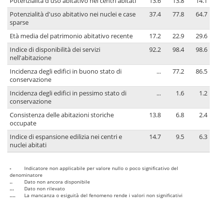
Potenzialità d'uso abitativo nei centri abitati
13.6
13.8
14.1
Potenzialità d'uso abitativo nei nuclei e case
37.4
77.8
64.7
sparse
Età media del patrimonio abitativo recente
17.2
22.9
29.6
Indice di disponibilità dei servizi
92.2
98.4
98.6
nell'abitazione
Incidenza degli edifici in buono stato di
...
77.2
86.5
conservazione
Incidenza degli edifici in pessimo stato di
...
1.6
1.2
conservazione
Consistenza delle abitazioni storiche
13.8
6.8
2.4
occupate
Indice di espansione edilizia nei centri e
14.7
9.5
6.3
nuclei abitati
-
Indicatore non applicabile per valore nullo o poco significativo del
denominatore
..
Dato non ancora disponibile
...
Dato non rilevato
....
La mancanza o esiguità del fenomeno rende i valori non significativi