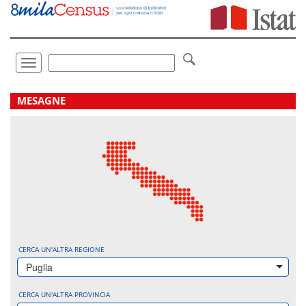
Vai
direttamente
a:
Contenuto
Ricerca
Toggle
navigation
.
MESAGNE
CERCA UN'ALTRA REGIONE
Puglia
CERCA UN'ALTRA PROVINCIA