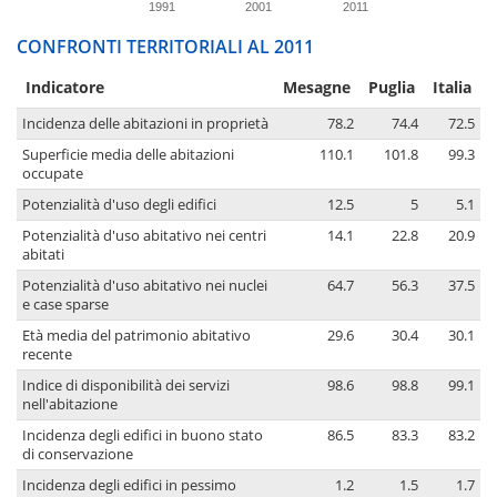
1991
2001
2011
CONFRONTI TERRITORIALI AL 2011
Indicatore
Mesagne
Puglia
Italia
Incidenza delle abitazioni in proprietà
78.2
74.4
72.5
Superficie media delle abitazioni
110.1
101.8
99.3
occupate
Potenzialità d'uso degli edifici
12.5
5
5.1
Potenzialità d'uso abitativo nei centri
14.1
22.8
20.9
abitati
Potenzialità d'uso abitativo nei nuclei
64.7
56.3
37.5
e case sparse
Età media del patrimonio abitativo
29.6
30.4
30.1
recente
Indice di disponibilità dei servizi
98.6
98.8
99.1
nell'abitazione
Incidenza degli edifici in buono stato
86.5
83.3
83.2
di conservazione
Incidenza degli edifici in pessimo
1.2
1.5
1.7