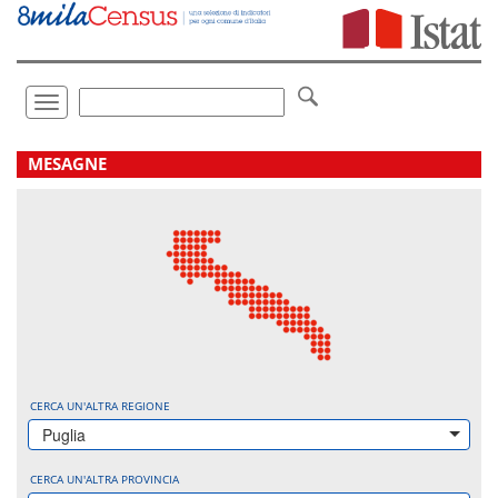
Vai
direttamente
a:
Contenuto
Ricerca
Toggle
navigation
.
MESAGNE
CERCA UN'ALTRA REGIONE
Puglia
CERCA UN'ALTRA PROVINCIA