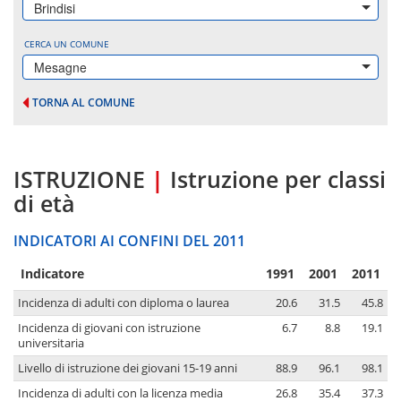
Brindisi
CERCA UN COMUNE
Mesagne
TORNA AL COMUNE
ISTRUZIONE
|
Istruzione per classi
di età
INDICATORI AI CONFINI DEL 2011
Indicatore
1991
2001
2011
Incidenza di adulti con diploma o laurea
20.6
31.5
45.8
Incidenza di giovani con istruzione
6.7
8.8
19.1
universitaria
Livello di istruzione dei giovani 15-19 anni
88.9
96.1
98.1
Incidenza di adulti con la licenza media
26.8
35.4
37.3