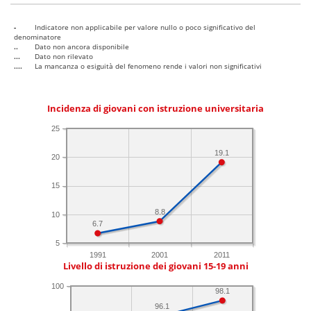
-
Indicatore non applicabile per valore nullo o poco significativo del
denominatore
..
Dato non ancora disponibile
...
Dato non rilevato
....
La mancanza o esiguità del fenomeno rende i valori non significativi
Incidenza di giovani con istruzione universitaria
25
19.1
20
15
8.8
10
6.7
5
1991
2001
2011
Livello di istruzione dei giovani 15-19 anni
100
98.1
96.1