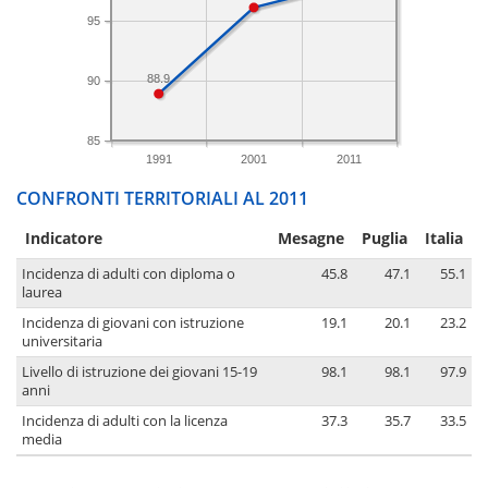
95
88.9
90
85
1991
2001
2011
CONFRONTI TERRITORIALI AL 2011
Indicatore
Mesagne
Puglia
Italia
Incidenza di adulti con diploma o
45.8
47.1
55.1
laurea
Incidenza di giovani con istruzione
19.1
20.1
23.2
universitaria
Livello di istruzione dei giovani 15-19
98.1
98.1
97.9
anni
Incidenza di adulti con la licenza
37.3
35.7
33.5
media