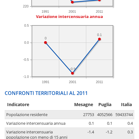
220
1991
2001
2011
Variazione intercensuaria annua
0.5
0.1
0
0.0
-0.5
-0.9
-1.0
1991
2001
2011
CONFRONTI TERRITORIALI AL 2011
Indicatore
Mesagne
Puglia
Italia
Popolazione residente
27753
4052566
59433744
Variazione intercensuaria annua
0.1
0.1
0.4
Variazione intercensuaria
-1.4
-1.2
0.3
popolazione con meno di 15 anni