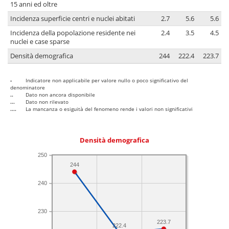
15 anni ed oltre
Incidenza superficie centri e nuclei abitati
2.7
5.6
5.6
Incidenza della popolazione residente nei
2.4
3.5
4.5
nuclei e case sparse
Densità demografica
244
222.4
223.7
-
Indicatore non applicabile per valore nullo o poco significativo del
denominatore
..
Dato non ancora disponibile
...
Dato non rilevato
....
La mancanza o esiguità del fenomeno rende i valori non significativi
Densità demografica
250
244
240
230
223.7
222.4