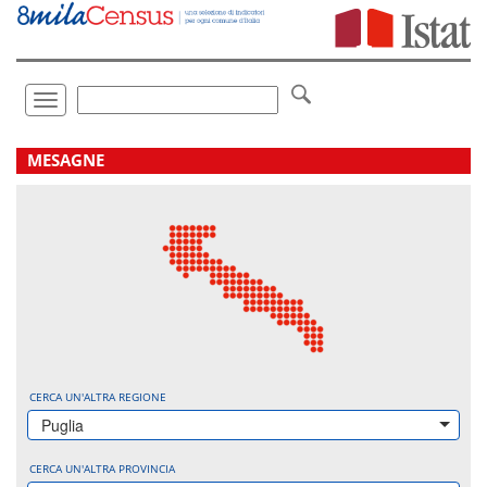
Vai
direttamente
a:
Contenuto
Ricerca
Toggle
navigation
.
MESAGNE
CERCA UN'ALTRA REGIONE
Puglia
CERCA UN'ALTRA PROVINCIA