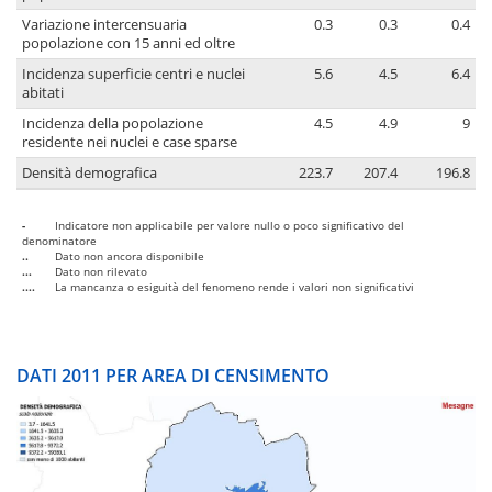
Variazione intercensuaria
0.3
0.3
0.4
popolazione con 15 anni ed oltre
Incidenza superficie centri e nuclei
5.6
4.5
6.4
abitati
Incidenza della popolazione
4.5
4.9
9
residente nei nuclei e case sparse
Densità demografica
223.7
207.4
196.8
-
Indicatore non applicabile per valore nullo o poco significativo del
denominatore
..
Dato non ancora disponibile
...
Dato non rilevato
....
La mancanza o esiguità del fenomeno rende i valori non significativi
DATI 2011 PER AREA DI CENSIMENTO