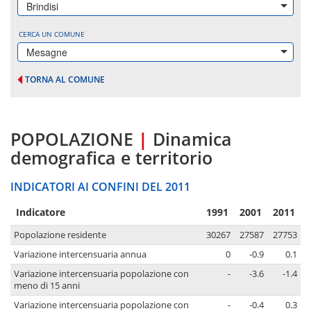
Brindisi
CERCA UN COMUNE
Mesagne
TORNA AL COMUNE
POPOLAZIONE
|
Dinamica
demografica e territorio
INDICATORI AI CONFINI DEL 2011
Indicatore
1991
2001
2011
Popolazione residente
30267
27587
27753
Variazione intercensuaria annua
0
-0.9
0.1
Variazione intercensuaria popolazione con
-
-3.6
-1.4
meno di 15 anni
Variazione intercensuaria popolazione con
-
-0.4
0.3