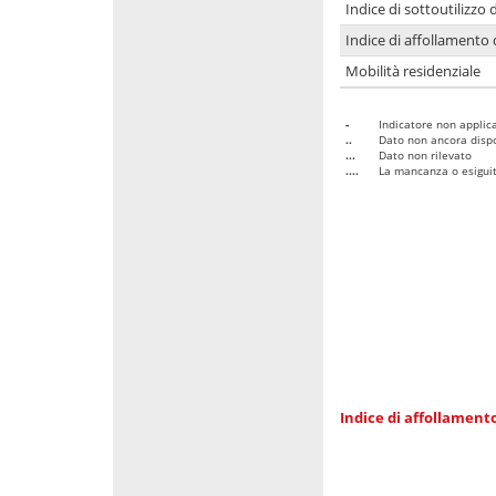
Indice di sottoutilizzo 
Indice di affollamento 
Mobilità residenziale
-
Indicatore non applica
..
Dato non ancora dispo
...
Dato non rilevato
....
La mancanza o esiguità
Indice di affollamento