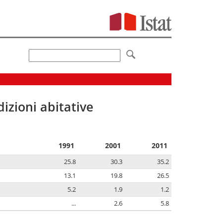
izioni abitative
1991
2001
2011
25.8
30.3
35.2
13.1
19.8
26.5
5.2
1.9
1.2
...
2.6
5.8