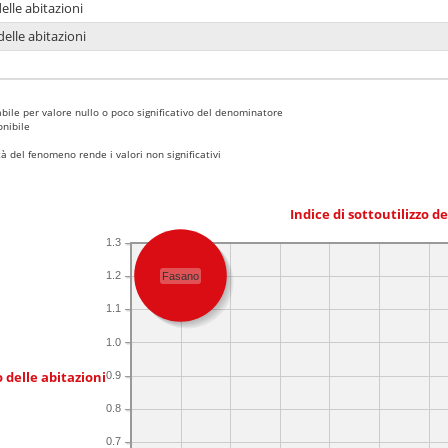
delle abitazioni
delle abitazioni
bile per valore nullo o poco significativo del denominatore
nibile
 del fenomeno rende i valori non significativi
Indice di sottoutilizzo d
1.3
1.2
Fasano
1.1
1.0
 delle abitazioni
0.9
0.8
0.7