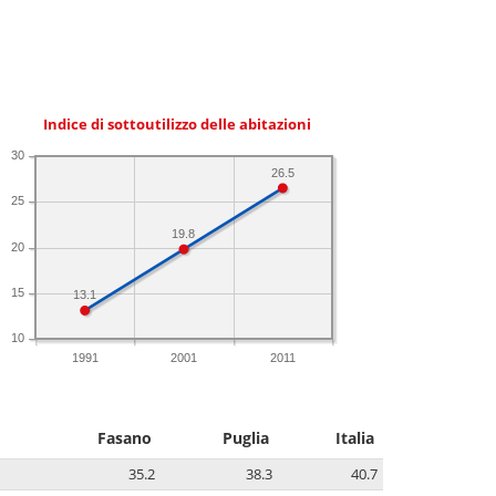
Indice di sottoutilizzo delle abitazioni
30
26.5
25
19.8
20
15
13.1
10
1991
2001
2011
Fasano
Puglia
Italia
35.2
38.3
40.7