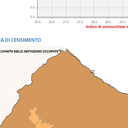
0.6
0.5
26.0
26.5
27.0
27.5
28.0
28.5
29.0
Indice di sottoutilizzo 
REA DI CENSIMENTO