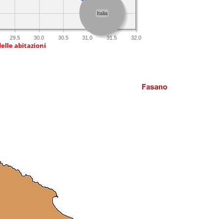
Italia
29.5
30.0
30.5
31.0
31.5
32.0
delle abitazioni