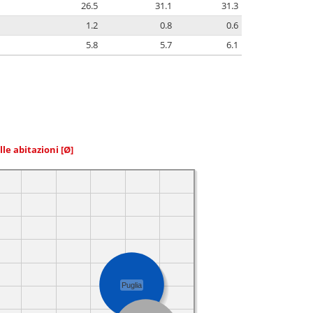
26.5
31.1
31.3
1.2
0.8
0.6
5.8
5.7
6.1
elle abitazioni
[Ø]
Puglia