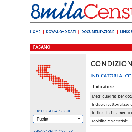
Vai
direttamente
a:
Contenuto
Ricerca
HOME
DOWNLOAD DATI
DOCUMENTAZIONE
LINKS 
.
FASANO
CONDIZION
INDICATORI AI CO
Indicatore
Metri quadrati per occ
Indice di sottoutilizzo 
CERCA UN'ALTRA REGIONE
Indice di affollamento 
Puglia
Mobilità residenziale
CERCA UN'ALTRA PROVINCIA