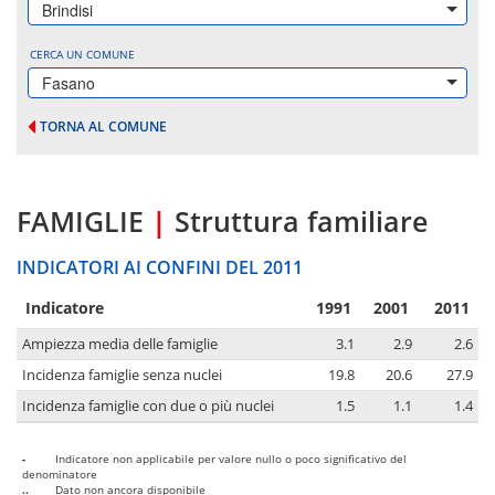
Brindisi
CERCA UN COMUNE
Fasano
TORNA AL COMUNE
FAMIGLIE
|
Struttura familiare
INDICATORI AI CONFINI DEL 2011
Indicatore
1991
2001
2011
Ampiezza media delle famiglie
3.1
2.9
2.6
Incidenza famiglie senza nuclei
19.8
20.6
27.9
Incidenza famiglie con due o più nuclei
1.5
1.1
1.4
-
Indicatore non applicabile per valore nullo o poco significativo del
denominatore
..
Dato non ancora disponibile