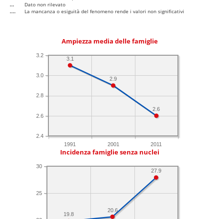
...
Dato non rilevato
....
La mancanza o esiguità del fenomeno rende i valori non significativi
Ampiezza media delle famiglie
3.2
3.1
3.0
2.9
2.8
2.6
2.6
2.4
1991
2001
2011
Incidenza famiglie senza nuclei
30
27.9
25
20.6
19.8