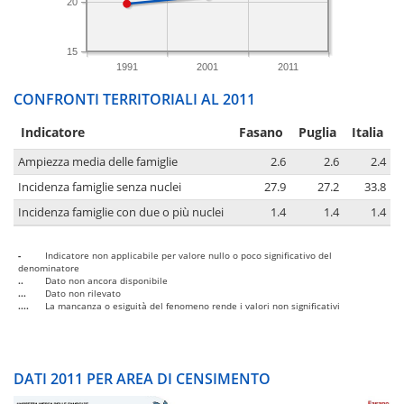
20
15
1991
2001
2011
CONFRONTI TERRITORIALI AL 2011
Indicatore
Fasano
Puglia
Italia
Ampiezza media delle famiglie
2.6
2.6
2.4
Incidenza famiglie senza nuclei
27.9
27.2
33.8
Incidenza famiglie con due o più nuclei
1.4
1.4
1.4
-
Indicatore non applicabile per valore nullo o poco significativo del
denominatore
..
Dato non ancora disponibile
...
Dato non rilevato
....
La mancanza o esiguità del fenomeno rende i valori non significativi
DATI 2011 PER AREA DI CENSIMENTO