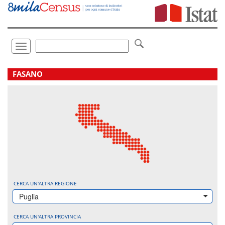
Vai
direttamente
a:
Contenuto
Ricerca
Toggle
navigation
.
FASANO
CERCA UN'ALTRA REGIONE
Puglia
CERCA UN'ALTRA PROVINCIA