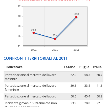
42
39.8
40
38
36.6
35.4
36
34
1991
2001
2011
CONFRONTI TERRITORIALI AL 2011
Indicatore
Fasano
Puglia
Italia
Partecipazione al mercato del lavoro
62.2
58.3
60.7
maschile
Partecipazione al mercato del lavoro
39.8
33.5
41.8
femminile
Partecipazione al mercato del lavoro
50.5
45.4
50.8
Incidenza giovani 15-29 anni che non
23.9
28.0
22.5