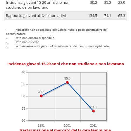
Incidenza giovani 15-29 anni che non
30.2
35.8
23.9
studiano e non lavorano
Rapporto giovani attivi e non attivi
134.5
71.1
65.3
-
Indicatore non applicabile per valore nullo o poco significativo del
denominatore
..
Dato non ancora disponibile
...
Dato non rilevato
....
La mancanza o esiguità del fenomeno rende i valori non significativi
Incidenza giovani 15-29 anni che non studiano e non lavorano
40
35.8
35
30.2
30
23.9
25
20
1991
2001
2011
Partecipazione al mercato del lavoro femminile