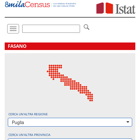
Vai
direttamente
a:
Contenuto
Ricerca
Toggle
navigation
.
FASANO
CERCA UN'ALTRA REGIONE
Puglia
CERCA UN'ALTRA PROVINCIA