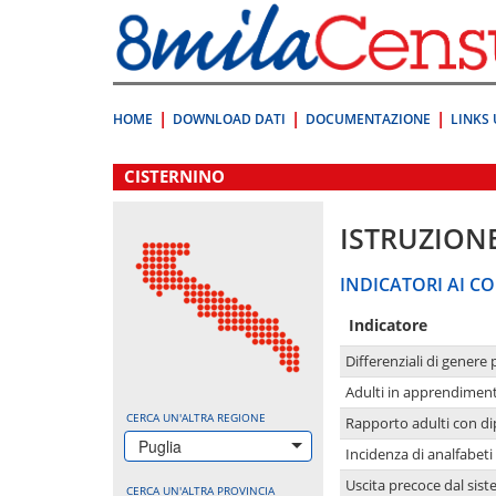
Vai
direttamente
a:
Contenuto
Ricerca
HOME
DOWNLOAD DATI
DOCUMENTAZIONE
LINKS 
.
CISTERNINO
ISTRUZION
INDICATORI AI CO
Indicatore
Differenziali di genere 
Adulti in apprendime
CERCA UN'ALTRA REGIONE
Rapporto adulti con di
Puglia
Incidenza di analfabeti
Uscita precoce dal sist
CERCA UN'ALTRA PROVINCIA