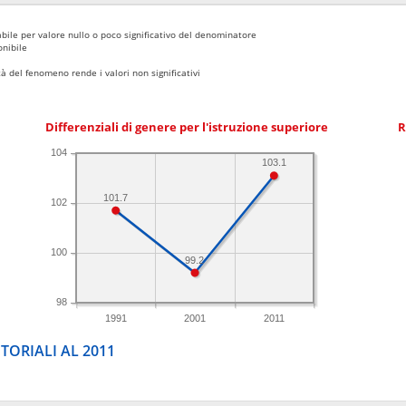
bile per valore nullo o poco significativo del denominatore
nibile
 del fenomeno rende i valori non significativi
Differenziali di genere per l'istruzione superiore
R
104
103.1
101.7
102
100
99.2
98
1991
2001
2011
TORIALI AL 2011