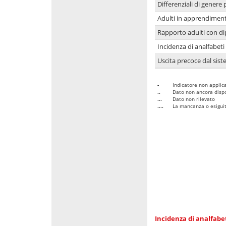
Differenziali di genere 
Adulti in apprendime
Rapporto adulti con di
Incidenza di analfabeti
Uscita precoce dal sist
-
Indicatore non applica
..
Dato non ancora dispo
...
Dato non rilevato
....
La mancanza o esiguità
Incidenza di analfabe