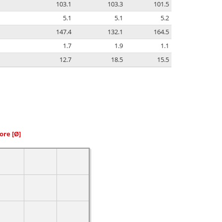
103.1
103.3
101.5
5.1
5.1
5.2
147.4
132.1
164.5
1.7
1.9
1.1
12.7
18.5
15.5
iore
[Ø]