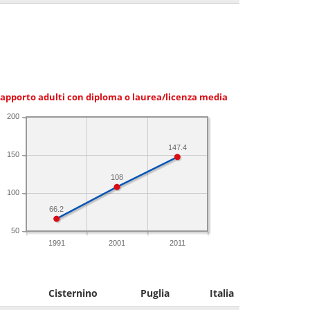
apporto adulti con diploma o laurea/licenza media
200
147.4
150
108
100
66.2
50
1991
2001
2011
Cisternino
Puglia
Italia