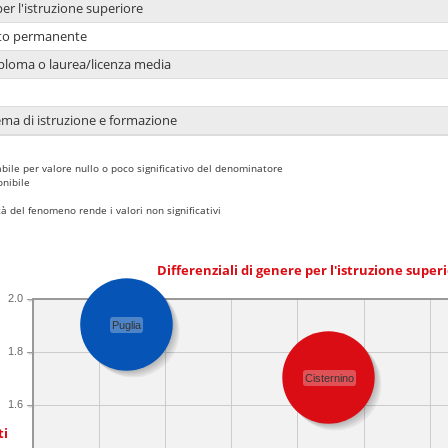
per l'istruzione superiore
nto permanente
ploma o laurea/licenza media
ema di istruzione e formazione
bile per valore nullo o poco significativo del denominatore
nibile
 del fenomeno rende i valori non significativi
Differenziali di genere per l'istruzione super
2.0
Puglia
1.8
Cisternino
1.6
ti