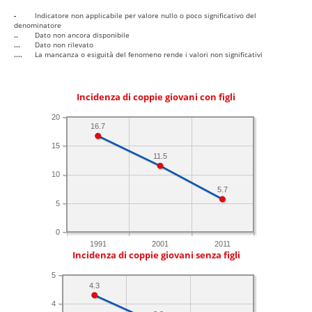
-
Indicatore non applicabile per valore nullo o poco significativo del
denominatore
..
Dato non ancora disponibile
...
Dato non rilevato
....
La mancanza o esiguità del fenomeno rende i valori non significativi
Incidenza di coppie giovani con figli
20
16.7
15
11.5
10
5.7
5
0
1991
2001
2011
Incidenza di coppie giovani senza figli
5
4.3
4