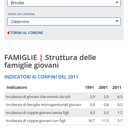
Brindisi
CERCA UN COMUNE
Cisternino
TORNA AL COMUNE
FAMIGLIE
|
Struttura delle
famiglie giovani
INDICATORI AI CONFINI DEL 2011
Indicatore
1991
2001
2011
Incidenza di giovani che vivono da soli
2.9
3.5
6.5
Incidenza di famiglie monogenitoriali giovani
0.9
0.8
0.5
Incidenza di coppie giovani senza figli
4.3
3.3
1.7
Incidenza di coppie giovani con figli
16.7
11.5
5.7