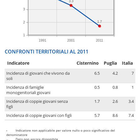
3.3
3
1.7
2
1
1991
2001
2011
CONFRONTI TERRITORIALI AL 2011
Indicatore
Cisternino
Puglia
Italia
Incidenza di giovani che vivono da
6.5
4.2
7
soli
Incidenza di famiglie
0.5
0.8
1
monogenitoriali giovani
Incidenza di coppie giovani senza
1.7
2.6
3.4
figli
Incidenza di coppie giovani con figli
5.7
8.6
7.4
-
Indicatore non applicabile per valore nullo o poco significativo del
denominatore
..
Dato non ancora disponibile