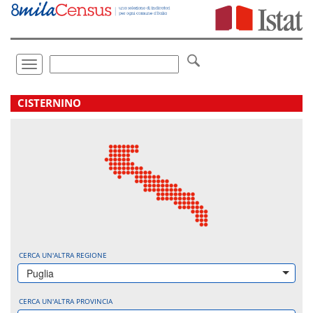
Vai
direttamente
a:
Contenuto
Ricerca
Toggle
navigation
.
CISTERNINO
CERCA UN'ALTRA REGIONE
Puglia
CERCA UN'ALTRA PROVINCIA