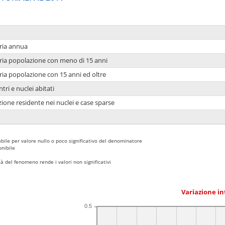
ria annua
ria popolazione con meno di 15 anni
ria popolazione con 15 anni ed oltre
tri e nuclei abitati
ione residente nei nuclei e case sparse
bile per valore nullo o poco significativo del denominatore
nibile
 del fenomeno rende i valori non significativi
Variazione i
0.5