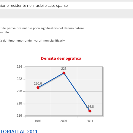
ione residente nei nuclei e case sparse
bile per valore nullo o poco significativo del denominatore
nibile
 del fenomeno rende i valori non significativi
Densità demografica
224
223
222
220.6
220
218
216.8
216
1991
2001
2011
TORIALI AL 2011