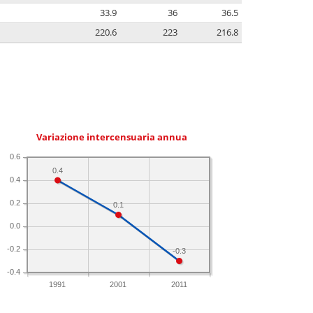
33.9
36
36.5
220.6
223
216.8
Variazione intercensuaria annua
0.6
0.4
0.4
0.2
0.1
0.0
-0.2
-0.3
-0.4
1991
2001
2011