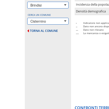
Incidenza della popolaz
Brindisi
Densità demografica
CERCA UN COMUNE
Cisternino
-
Indicatore non applica
..
Dato non ancora dispo
...
Dato non rilevato
TORNA AL COMUNE
....
La mancanza o esiguità
CONFRONTI TERRI