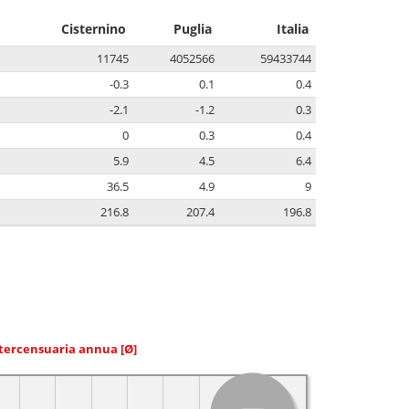
Cisternino
Puglia
Italia
11745
4052566
59433744
-0.3
0.1
0.4
-2.1
-1.2
0.3
0
0.3
0.4
5.9
4.5
6.4
36.5
4.9
9
216.8
207.4
196.8
ntercensuaria annua
[Ø]