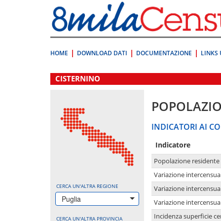
Vai
direttamente
a:
Contenuto
Ricerca
HOME
DOWNLOAD DATI
DOCUMENTAZIONE
LINKS 
.
CISTERNINO
POPOLAZI
INDICATORI AI CO
Indicatore
Popolazione residente
Variazione intercensua
CERCA UN'ALTRA REGIONE
Variazione intercensua
Puglia
Variazione intercensua
Incidenza superficie cen
CERCA UN'ALTRA PROVINCIA