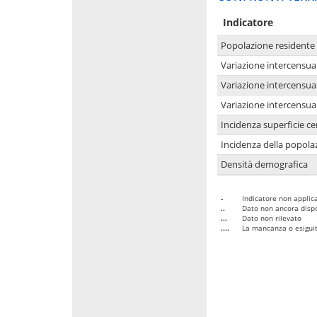
Indicatore
Popolazione residente
Variazione intercensua
Variazione intercensua
Variazione intercensua
Incidenza superficie cen
Incidenza della popolaz
Densità demografica
-
Indicatore non applica
..
Dato non ancora dispo
...
Dato non rilevato
....
La mancanza o esiguità