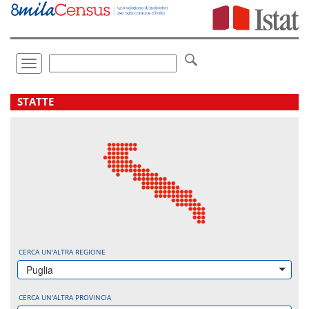
Vai
direttamente
a:
Contenuto
Ricerca
Toggle
navigation
.
STATTE
CERCA UN'ALTRA REGIONE
Puglia
CERCA UN'ALTRA PROVINCIA