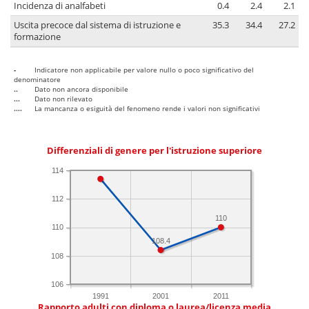
Incidenza di analfabeti
0.4
2.4
2.1
Uscita precoce dal sistema di istruzione e
35.3
34.4
27.2
formazione
-
Indicatore non applicabile per valore nullo o poco significativo del
denominatore
..
Dato non ancora disponibile
...
Dato non rilevato
....
La mancanza o esiguità del fenomeno rende i valori non significativi
Differenziali di genere per l'istruzione superiore
114
112
110
110
108.4
108
106
1991
2001
2011
Rapporto adulti con diploma o laurea/licenza media