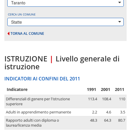
Taranto
CERCA UN COMUNE
Statte
TORNA AL COMUNE
ISTRUZIONE
|
Livello generale di
istruzione
INDICATORI AI CONFINI DEL 2011
Indicatore
1991
2001
2011
Differenziali di genere per l'istruzione
113.4
108.4
110
superiore
Adulti in apprendimento permanente
2.2
4.6
3.5
Rapporto adulti con diploma o
48.3
64.3
80.7
laurea/licenza media