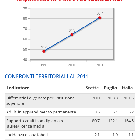
90
80.7
80
70
64.3
60
48.3
50
40
1991
2001
2011
CONFRONTI TERRITORIALI AL 2011
Indicatore
Statte
Puglia
Italia
Differenziali di genere per l'istruzione
110
103.3
101.5
superiore
Adulti in apprendimento permanente
3.5
5.1
5.2
Rapporto adulti con diploma o
80.7
132.1
164.5
laurea/licenza media
Incidenza di analfabeti
2.1
1.9
1.1