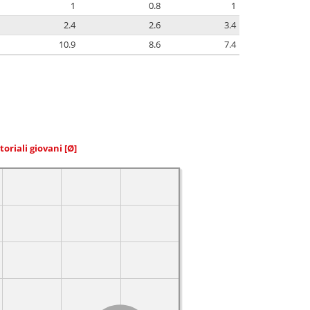
1
0.8
1
2.4
2.6
3.4
10.9
8.6
7.4
toriali giovani
[Ø]