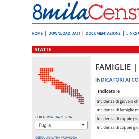
Vai
direttamente
a:
Contenuto
Ricerca
HOME
DOWNLOAD DATI
DOCUMENTAZIONE
LINKS 
.
STATTE
FAMIGLIE
|
INDICATORI AI CO
Indicatore
Incidenza di giovani ch
Incidenza di famiglie m
CERCA UN'ALTRA REGIONE
Incidenza di coppie giov
Puglia
Incidenza di coppie giov
CERCA UN'ALTRA PROVINCIA