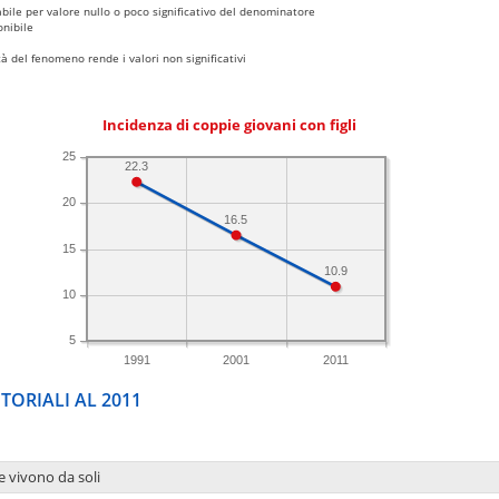
bile per valore nullo o poco significativo del denominatore
nibile
 del fenomeno rende i valori non significativi
Incidenza di coppie giovani con figli
25
22.3
20
16.5
15
10.9
10
5
1991
2001
2011
TORIALI AL 2011
e vivono da soli