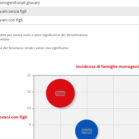
onogenitoriali giovani
ani senza figli
ani con figli
bile per valore nullo o poco significativo del denominatore
nibile
 del fenomeno rende i valori non significativi
Incidenza di famiglie monogeni
12
11
Statte
10
ovani con figli
9
Puglia