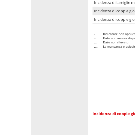
Incidenza di famiglie m
Incidenza di coppie giov
Incidenza di coppie giov
-
Indicatore non applica
..
Dato non ancora dispo
...
Dato non rilevato
....
La mancanza o esiguità
Incidenza di coppie gi