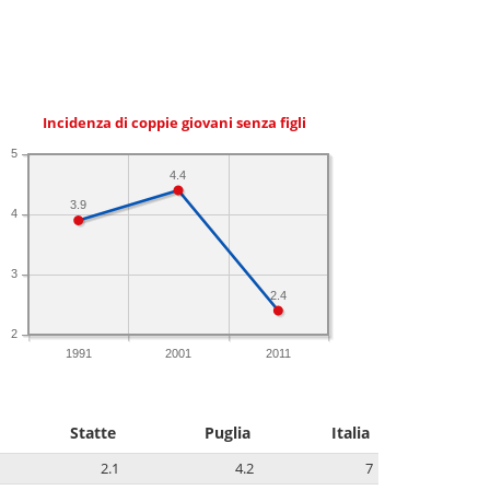
Incidenza di coppie giovani senza figli
5
4.4
3.9
4
3
2.4
2
1991
2001
2011
Statte
Puglia
Italia
2.1
4.2
7