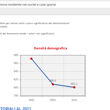
ione residente nei nuclei e case sparse
bile per valore nullo o poco significativo del denominatore
nibile
 del fenomeno rende i valori non significativi
Densità demografica
880
860
840
820
808.6
801.1
800
780
1991
2001
2011
TORIALI AL 2011