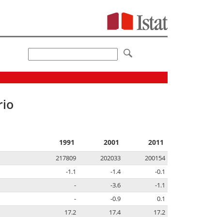
rio
1991
2001
2011
217809
202033
200154
-1.1
-1.4
-0.1
-
-3.6
-1.1
-
-0.9
0.1
17.2
17.4
17.2