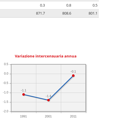
0.3
0.8
0.5
871.7
808.6
801.1
Variazione intercensuaria annua
0.5
-0.1
0.0
-0.5
-1.1
-1.0
-1.4
-1.5
-2.0
1991
2001
2011