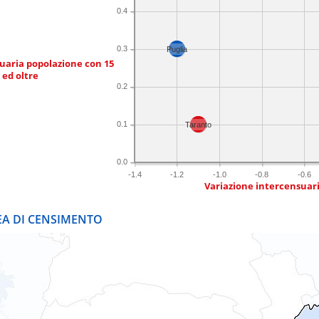
0.4
0.3
Puglia
uaria popolazione con 15
 ed oltre
0.2
0.1
Taranto
0.0
-1.4
-1.2
-1.0
-0.8
-0.6
Variazione intercensuar
REA DI CENSIMENTO