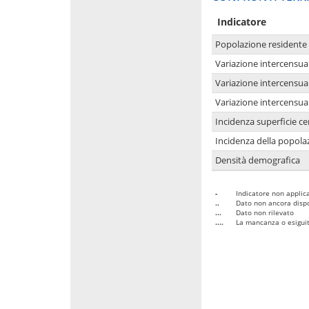
Indicatore
Popolazione residente
Variazione intercensua
Variazione intercensua
Variazione intercensua
Incidenza superficie cen
Incidenza della popolaz
Densità demografica
-
Indicatore non applica
..
Dato non ancora dispo
...
Dato non rilevato
....
La mancanza o esiguità