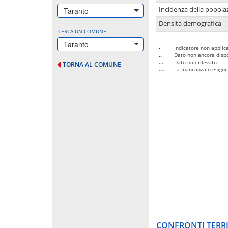
Incidenza della popolaz
Taranto
Densità demografica
CERCA UN COMUNE
Taranto
-
Indicatore non applica
..
Dato non ancora dispo
...
Dato non rilevato
TORNA AL COMUNE
....
La mancanza o esiguità
CONFRONTI TERRI