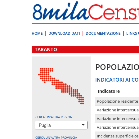
Vai
direttamente
a:
Contenuto
Ricerca
HOME
DOWNLOAD DATI
DOCUMENTAZIONE
LINKS 
.
TARANTO
POPOLAZI
INDICATORI AI CO
Indicatore
Popolazione residente
Variazione intercensua
CERCA UN'ALTRA REGIONE
Variazione intercensua
Puglia
Variazione intercensua
Incidenza superficie cen
CERCA UN'ALTRA PROVINCIA