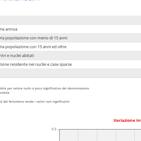
ria annua
ria popolazione con meno di 15 anni
ria popolazione con 15 anni ed oltre
tri e nuclei abitati
ione residente nei nuclei e case sparse
bile per valore nullo o poco significativo del denominatore
nibile
 del fenomeno rende i valori non significativi
Variazione i
0.5