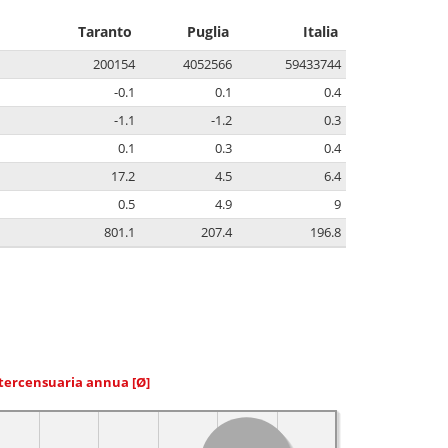
Taranto
Puglia
Italia
200154
4052566
59433744
-0.1
0.1
0.4
-1.1
-1.2
0.3
0.1
0.3
0.4
17.2
4.5
6.4
0.5
4.9
9
801.1
207.4
196.8
ntercensuaria annua
[Ø]