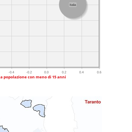
Italia
-0.4
-0.2
0.0
0.2
0.4
0.6
ia popolazione con meno di 15 anni