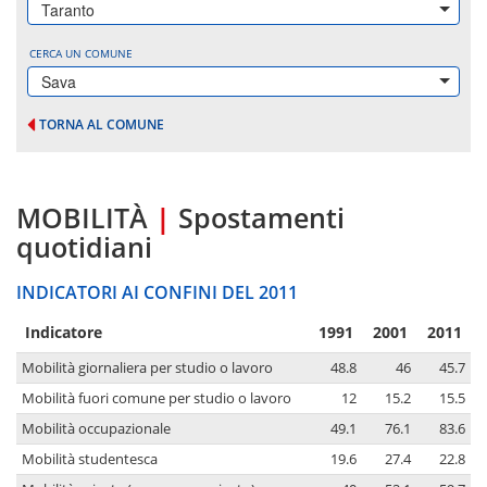
Taranto
CERCA UN COMUNE
Sava
TORNA AL COMUNE
MOBILITÀ
|
Spostamenti
quotidiani
INDICATORI AI CONFINI DEL 2011
Indicatore
1991
2001
2011
Mobilità giornaliera per studio o lavoro
48.8
46
45.7
Mobilità fuori comune per studio o lavoro
12
15.2
15.5
Mobilità occupazionale
49.1
76.1
83.6
Mobilità studentesca
19.6
27.4
22.8