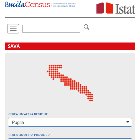
Vai
direttamente
a:
Contenuto
Ricerca
Toggle
navigation
.
SAVA
CERCA UN'ALTRA REGIONE
Puglia
CERCA UN'ALTRA PROVINCIA