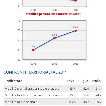
45
1991
2001
2011
Mobilità privata (uso mezzo privato)
70
59.7
60
52.1
50
40
40
30
1991
2001
2011
CONFRONTI TERRITORIALI AL 2011
Indicatore
Sava
Puglia
Italia
Mobilità giornaliera per studio o lavoro
45.7
52.9
61.4
Mobilità fuori comune per studio o lavoro
15.5
14.6
24.2
Mobilità occupazionale
83.6
48.7
85.7