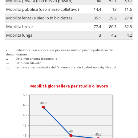
Mobilità privata (uso mezzo privato)
40
52.1
59.7
Mobilità pubblica (uso mezzo collettivo)
14.4
13
11.6
Mobilità lenta (a piedi o in bicicletta)
35.1
29.2
27.4
Mobilità breve
77.4
80.3
82.3
Mobilità lunga
3
4.2
4.2
-
Indicatore non applicabile per valore nullo o poco significativo del
denominatore
..
Dato non ancora disponibile
...
Dato non rilevato
....
La mancanza o esiguità del fenomeno rende i valori non significativi
Mobilità giornaliera per studio o lavoro
50
48.8
49
48
47
46
45.7
46