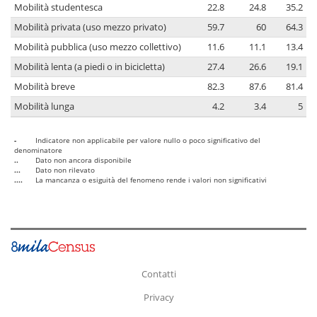
Mobilità studentesca
22.8
24.8
35.2
Mobilità privata (uso mezzo privato)
59.7
60
64.3
Mobilità pubblica (uso mezzo collettivo)
11.6
11.1
13.4
Mobilità lenta (a piedi o in bicicletta)
27.4
26.6
19.1
Mobilità breve
82.3
87.6
81.4
Mobilità lunga
4.2
3.4
5
-
Indicatore non applicabile per valore nullo o poco significativo del
denominatore
..
Dato non ancora disponibile
...
Dato non rilevato
....
La mancanza o esiguità del fenomeno rende i valori non significativi
Contatti
Privacy