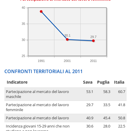
40
35
30.1
29.7
30
25
1991
2001
2011
CONFRONTI TERRITORIALI AL 2011
Indicatore
Sava
Puglia
Italia
Partecipazione al mercato del lavoro
53.1
58.3
60.7
maschile
Partecipazione al mercato del lavoro
29.7
33.5
41.8
femminile
Partecipazione al mercato del lavoro
40.9
45.4
50.8
Incidenza giovani 15-29 anni che non
30.6
28.0
22.5