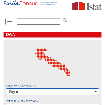
Vai
direttamente
a:
Contenuto
Ricerca
Toggle
navigation
.
SAVA
CERCA UN'ALTRA REGIONE
Puglia
CERCA UN'ALTRA PROVINCIA