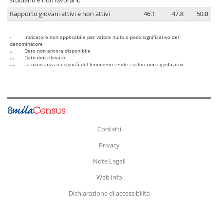
studiano e non lavorano
Rapporto giovani attivi e non attivi
46.1
47.8
50.8
-
Indicatore non applicabile per valore nullo o poco significativo del
denominatore
..
Dato non ancora disponibile
...
Dato non rilevato
....
La mancanza o esiguità del fenomeno rende i valori non significativi
Contatti
Privacy
Note Legali
Web info
Dichiarazione di accessibilità