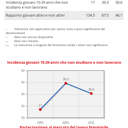
Incidenza giovani 15-29 anni che non
17
39.3
30.6
studiano e non lavorano
Rapporto giovani attivi e non attivi
134.5
67.5
46.1
-
Indicatore non applicabile per valore nullo o poco significativo del
denominatore
..
Dato non ancora disponibile
...
Dato non rilevato
....
La mancanza o esiguità del fenomeno rende i valori non significativi
Incidenza giovani 15-29 anni che non studiano e non lavorano
50
39.3
40
30.6
30
17
20
10
1991
2001
2011
Partecipazione al mercato del lavoro femminile