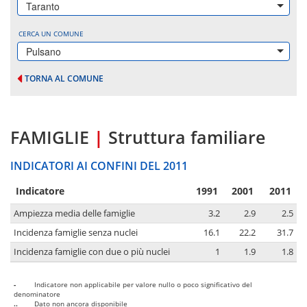
Taranto
CERCA UN COMUNE
Pulsano
TORNA AL COMUNE
FAMIGLIE
|
Struttura familiare
INDICATORI AI CONFINI DEL 2011
Indicatore
1991
2001
2011
Ampiezza media delle famiglie
3.2
2.9
2.5
Incidenza famiglie senza nuclei
16.1
22.2
31.7
Incidenza famiglie con due o più nuclei
1
1.9
1.8
-
Indicatore non applicabile per valore nullo o poco significativo del
denominatore
..
Dato non ancora disponibile