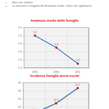
...
Dato non rilevato
....
La mancanza o esiguità del fenomeno rende i valori non significativi
Ampiezza media delle famiglie
3.4
3.2
3.2
3.0
2.9
2.8
2.6
2.5
2.4
1991
2001
2011
Incidenza famiglie senza nuclei
35
31.7
30
25
22.2
20