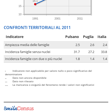
16.1
15
10
1991
2001
2011
CONFRONTI TERRITORIALI AL 2011
Indicatore
Pulsano
Puglia
Italia
Ampiezza media delle famiglie
2.5
2.6
2.4
Incidenza famiglie senza nuclei
31.7
27.2
33.8
Incidenza famiglie con due o più nuclei
1.8
1.4
1.4
-
Indicatore non applicabile per valore nullo o poco significativo del
denominatore
..
Dato non ancora disponibile
...
Dato non rilevato
....
La mancanza o esiguità del fenomeno rende i valori non significativi