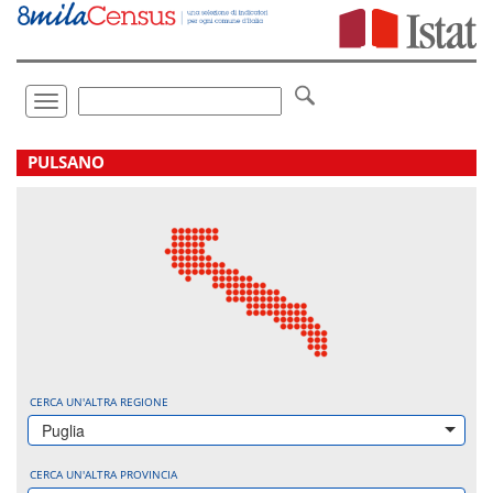
Vai
direttamente
a:
Contenuto
Ricerca
Toggle
navigation
.
PULSANO
CERCA UN'ALTRA REGIONE
Puglia
CERCA UN'ALTRA PROVINCIA