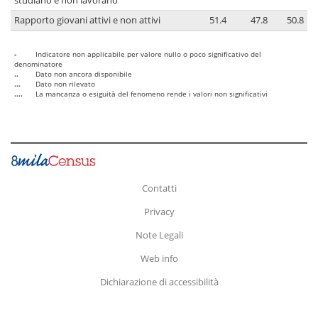
studiano e non lavorano
Rapporto giovani attivi e non attivi
51.4
47.8
50.8
-
Indicatore non applicabile per valore nullo o poco significativo del
denominatore
..
Dato non ancora disponibile
...
Dato non rilevato
....
La mancanza o esiguità del fenomeno rende i valori non significativi
Contatti
Privacy
Note Legali
Web info
Dichiarazione di accessibilità