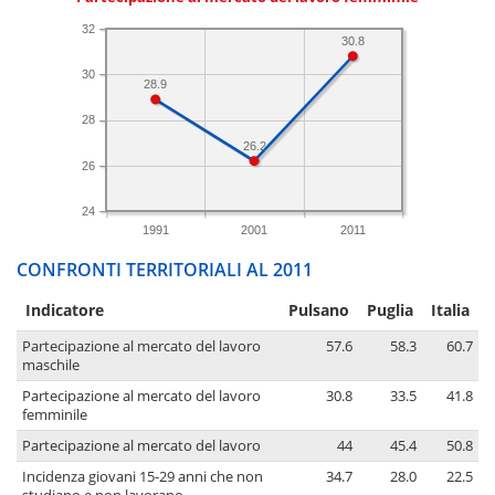
32
30.8
30
28.9
28
26.2
26
24
1991
2001
2011
CONFRONTI TERRITORIALI AL 2011
Indicatore
Pulsano
Puglia
Italia
Partecipazione al mercato del lavoro
57.6
58.3
60.7
maschile
Partecipazione al mercato del lavoro
30.8
33.5
41.8
femminile
Partecipazione al mercato del lavoro
44
45.4
50.8
Incidenza giovani 15-29 anni che non
34.7
28.0
22.5