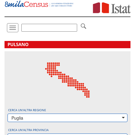
Vai
direttamente
a:
Contenuto
Ricerca
Toggle
navigation
.
PULSANO
CERCA UN'ALTRA REGIONE
Puglia
CERCA UN'ALTRA PROVINCIA