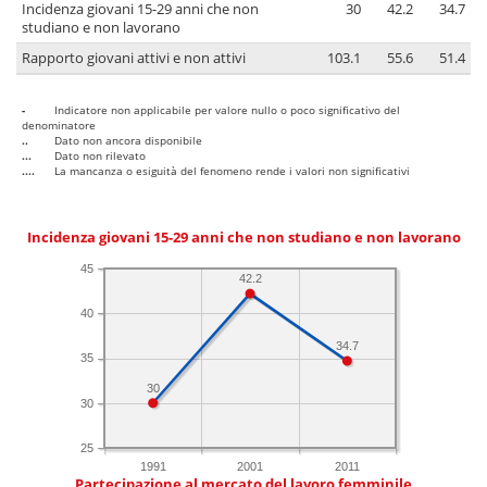
Incidenza giovani 15-29 anni che non
30
42.2
34.7
studiano e non lavorano
Rapporto giovani attivi e non attivi
103.1
55.6
51.4
-
Indicatore non applicabile per valore nullo o poco significativo del
denominatore
..
Dato non ancora disponibile
...
Dato non rilevato
....
La mancanza o esiguità del fenomeno rende i valori non significativi
Incidenza giovani 15-29 anni che non studiano e non lavorano
45
42.2
40
34.7
35
30
30
25
1991
2001
2011
Partecipazione al mercato del lavoro femminile