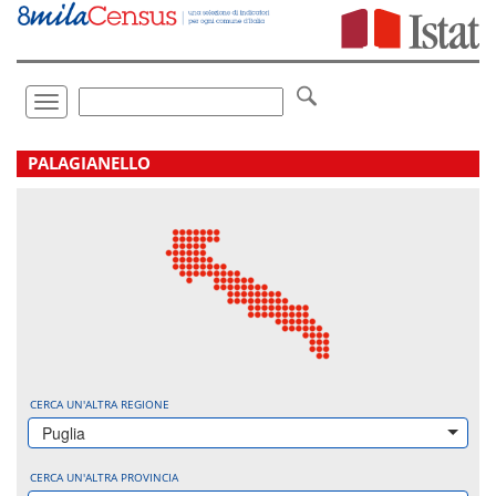
Vai
direttamente
a:
Contenuto
Ricerca
Toggle
navigation
.
PALAGIANELLO
CERCA UN'ALTRA REGIONE
Puglia
CERCA UN'ALTRA PROVINCIA