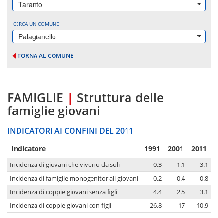
Taranto
CERCA UN COMUNE
Palagianello
TORNA AL COMUNE
FAMIGLIE
|
Struttura delle
famiglie giovani
INDICATORI AI CONFINI DEL 2011
Indicatore
1991
2001
2011
Incidenza di giovani che vivono da soli
0.3
1.1
3.1
Incidenza di famiglie monogenitoriali giovani
0.2
0.4
0.8
Incidenza di coppie giovani senza figli
4.4
2.5
3.1
Incidenza di coppie giovani con figli
26.8
17
10.9