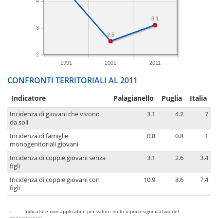
4
3.1
3
2.5
2
1991
2001
2011
CONFRONTI TERRITORIALI AL 2011
Indicatore
Palagianello
Puglia
Italia
Incidenza di giovani che vivono
3.1
4.2
7
da soli
Incidenza di famiglie
0.8
0.8
1
monogenitoriali giovani
Incidenza di coppie giovani senza
3.1
2.6
3.4
figli
Incidenza di coppie giovani con
10.9
8.6
7.4
figli
-
Indicatore non applicabile per valore nullo o poco significativo del