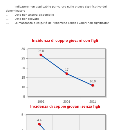
-
Indicatore non applicabile per valore nullo o poco significativo del
denominatore
..
Dato non ancora disponibile
...
Dato non rilevato
....
La mancanza o esiguità del fenomeno rende i valori non significativi
Incidenza di coppie giovani con figli
30
26.8
25
20
17
15
10.9
10
5
1991
2001
2011
Incidenza di coppie giovani senza figli
5
4.4