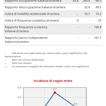
Rapporto occupazione italiana/straniera
83.6
260.6
66.5
Rapporto disoccupazione italiana/straniera
-
32.9
89.5
Indice di mobilità residenziale straniera
...
16.7
19.2
Indice di frequenza scolastica straniera
0
-
25
Rapporto frequenza scolastica
-
-
196.8
italiana/straniera
Rapporto lavoro indipendente
-
-
161.7
italiano/straniero
-
Indicatore non applicabile per valore nullo o poco significativo del
denominatore
..
Dato non ancora disponibile
...
Dato non rilevato
....
La mancanza o esiguità del fenomeno rende i valori non significativi
Incidenza di coppie miste
0.8
0.7
0.6
0.4