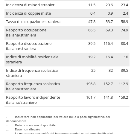
Incidenza di minori stranieri
11.5
20.6
23.4
Incidenza di coppie miste
0.4
0.9
2.4
Tasso di occupazione straniera
47.8
53.7
58.9
Rapporto occupazione
66.5
69.3
74.9
italiana/straniera
Rapporto disoccupazione
89.5
116.4
80.4
italiana/straniera
Indice di mobilità residenziale
19.2
16.4
16
straniera
Indice di frequenza scolastica
25
32
39.5
straniera
Rapporto frequenza scolastica
196.8
152.7
112.9
italiana/straniera
Rapporto lavoro indipendente
161.7
141.8
159.2
italiano/straniero
-
Indicatore non applicabile per valore nullo o poco significativo del
denominatore
..
Dato non ancora disponibile
...
Dato non rilevato
....
La mancanza o esiguità del fenomeno rende i valori non significativi