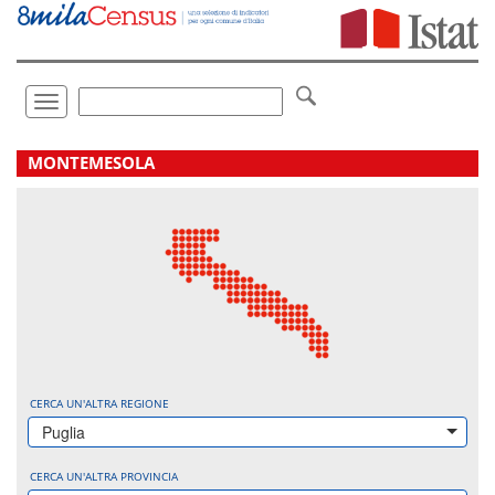
Vai
direttamente
a:
Contenuto
Ricerca
Toggle
navigation
.
MONTEMESOLA
CERCA UN'ALTRA REGIONE
Puglia
CERCA UN'ALTRA PROVINCIA