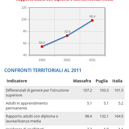
120
98.4
100
80
72.6
54.2
60
40
1991
2001
2011
CONFRONTI TERRITORIALI AL 2011
Indicatore
Massafra
Puglia
Italia
Differenziali di genere per l'istruzione
107.2
103.3
101.5
superiore
Adulti in apprendimento
5.1
5.1
5.2
permanente
Rapporto adulti con diploma o
98.4
132.1
164.5
laurea/licenza media