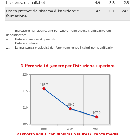
Incidenza di analfabeti
4.9
3.3
2.3
Uscita precoce dal sistema di istruzione e
42
30.1
24.1
formazione
-
Indicatore non applicabile per valore nullo o poco significativo del
denominatore
..
Dato non ancora disponibile
...
Dato non rilevato
....
La mancanza o esiguità del fenomeno rende i valori non significativi
Differenziali di genere per l'istruzione superiore
120
115.7
115
109.7
110
107.2
105
1991
2001
2011
Rapporto adulti con diploma o laurea/licenza media