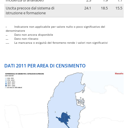
Incidenza di analfabeti
2.3
1.9
1.1
Uscita precoce dal sistema di
24.1
18.5
15.5
istruzione e formazione
-
Indicatore non applicabile per valore nullo o poco significativo del
denominatore
..
Dato non ancora disponibile
...
Dato non rilevato
....
La mancanza o esiguità del fenomeno rende i valori non significativi
DATI 2011 PER AREA DI CENSIMENTO