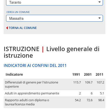
Taranto
CERCA UN COMUNE
Massafra
TORNA AL COMUNE
ISTRUZIONE
|
Livello generale di
istruzione
INDICATORI AI CONFINI DEL 2011
Indicatore
1991
2001
2011
Differenziali di genere per l'istruzione
115.7
109.7
107.2
superiore
Adulti in apprendimento permanente
2
6
5.1
Rapporto adulti con diploma o
54.2
72.6
98.4
laurea/licenza media