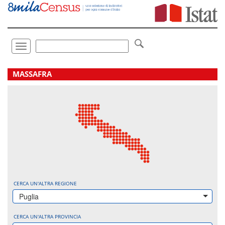
Vai
direttamente
a:
Contenuto
Ricerca
Toggle
navigation
.
MASSAFRA
CERCA UN'ALTRA REGIONE
Puglia
CERCA UN'ALTRA PROVINCIA