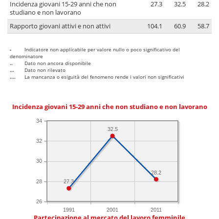
Incidenza giovani 15-29 anni che non
27.3
32.5
28.2
studiano e non lavorano
Rapporto giovani attivi e non attivi
104.1
60.9
58.7
-
Indicatore non applicabile per valore nullo o poco significativo del
denominatore
..
Dato non ancora disponibile
...
Dato non rilevato
....
La mancanza o esiguità del fenomeno rende i valori non significativi
Incidenza giovani 15-29 anni che non studiano e non lavorano
34
32.5
32
30
28.2
28
27.3
26
1991
2001
2011
Partecipazione al mercato del lavoro femminile