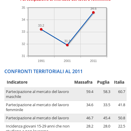
35
34.6
34
33.2
33
31.9
32
31
1991
2001
2011
CONFRONTI TERRITORIALI AL 2011
Indicatore
Massafra
Puglia
Italia
Partecipazione al mercato del lavoro
59.4
58.3
60.7
maschile
Partecipazione al mercato del lavoro
34.6
33.5
41.8
femminile
Partecipazione al mercato del lavoro
46.7
45.4
50.8
Incidenza giovani 15-29 anni che non
28.2
28.0
22.5