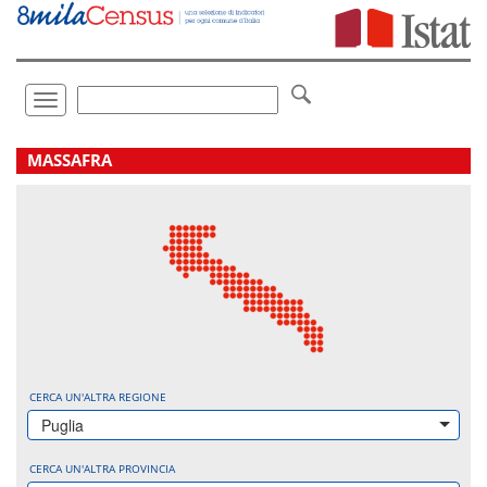
Vai
direttamente
a:
Contenuto
Ricerca
Toggle
navigation
.
MASSAFRA
CERCA UN'ALTRA REGIONE
Puglia
CERCA UN'ALTRA PROVINCIA