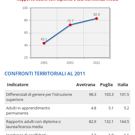
100
82.9
80
72.7
60
43.1
40
20
1991
2001
2011
CONFRONTI TERRITORIALI AL 2011
Indicatore
Avetrana
Puglia
Italia
Differenziali di genere per l'istruzione
98.3
103.3
101.5
superiore
Adulti in apprendimento
4.8
5.1
5.2
permanente
Rapporto adulti con diploma o
82.9
132.1
164.5
laurea/licenza media