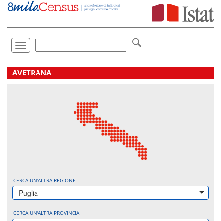
Vai
direttamente
a:
Contenuto
Ricerca
Toggle
navigation
.
AVETRANA
CERCA UN'ALTRA REGIONE
Puglia
CERCA UN'ALTRA PROVINCIA