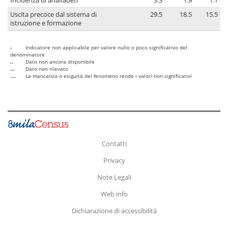
Incidenza di analfabeti
3.3
1.9
1.1
Uscita precoce dal sistema di
29.5
18.5
15.5
istruzione e formazione
-
Indicatore non applicabile per valore nullo o poco significativo del
denominatore
..
Dato non ancora disponibile
...
Dato non rilevato
....
La mancanza o esiguità del fenomeno rende i valori non significativi
Contatti
Privacy
Note Legali
Web info
Dichiarazione di accessibilità