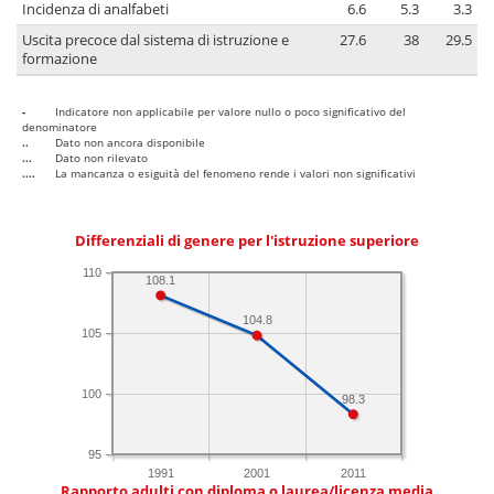
Incidenza di analfabeti
6.6
5.3
3.3
Uscita precoce dal sistema di istruzione e
27.6
38
29.5
formazione
-
Indicatore non applicabile per valore nullo o poco significativo del
denominatore
..
Dato non ancora disponibile
...
Dato non rilevato
....
La mancanza o esiguità del fenomeno rende i valori non significativi
Differenziali di genere per l'istruzione superiore
110
108.1
104.8
105
100
98.3
95
1991
2001
2011
Rapporto adulti con diploma o laurea/licenza media