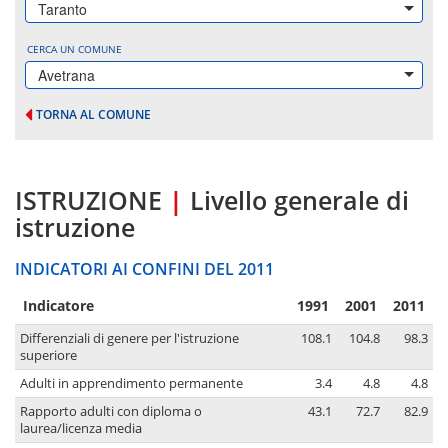
Taranto
CERCA UN COMUNE
Avetrana
TORNA AL COMUNE
ISTRUZIONE
|
Livello generale di
istruzione
INDICATORI AI CONFINI DEL 2011
Indicatore
1991
2001
2011
Differenziali di genere per l'istruzione
108.1
104.8
98.3
superiore
Adulti in apprendimento permanente
3.4
4.8
4.8
Rapporto adulti con diploma o
43.1
72.7
82.9
laurea/licenza media