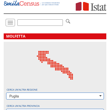
Vai
direttamente
a:
Contenuto
Ricerca
Toggle
navigation
.
MOLFETTA
CERCA UN'ALTRA REGIONE
Puglia
CERCA UN'ALTRA PROVINCIA