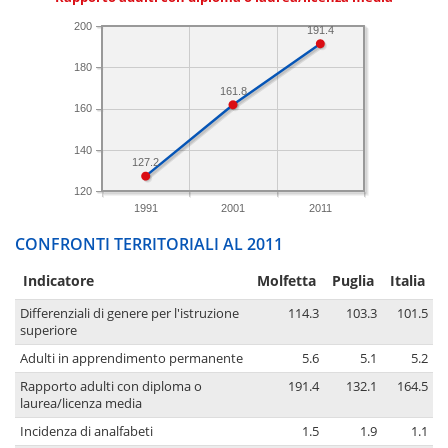
200
191.4
180
161.8
160
140
127.2
120
1991
2001
2011
CONFRONTI TERRITORIALI AL 2011
Indicatore
Molfetta
Puglia
Italia
Differenziali di genere per l'istruzione
114.3
103.3
101.5
superiore
Adulti in apprendimento permanente
5.6
5.1
5.2
Rapporto adulti con diploma o
191.4
132.1
164.5
laurea/licenza media
Incidenza di analfabeti
1.5
1.9
1.1