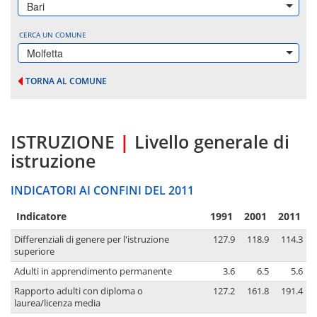
Bari
CERCA UN COMUNE
Molfetta
TORNA AL COMUNE
ISTRUZIONE
|
Livello generale di
istruzione
INDICATORI AI CONFINI DEL 2011
Indicatore
1991
2001
2011
Differenziali di genere per l'istruzione
127.9
118.9
114.3
superiore
Adulti in apprendimento permanente
3.6
6.5
5.6
Rapporto adulti con diploma o
127.2
161.8
191.4
laurea/licenza media