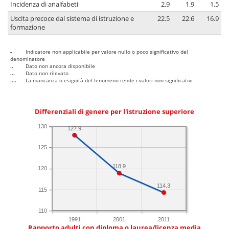
Incidenza di analfabeti
2.9
1.9
1.5
Uscita precoce dal sistema di istruzione e
22.5
22.6
16.9
formazione
-
Indicatore non applicabile per valore nullo o poco significativo del
denominatore
..
Dato non ancora disponibile
...
Dato non rilevato
....
La mancanza o esiguità del fenomeno rende i valori non significativi
Differenziali di genere per l'istruzione superiore
130
127.9
125
118.9
120
114.3
115
110
1991
2001
2011
Rapporto adulti con diploma o laurea/licenza media