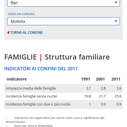
Bari
CERCA UN COMUNE
Molfetta
TORNA AL COMUNE
FAMIGLIE
|
Struttura familiare
INDICATORI AI CONFINI DEL 2011
Indicatore
1991
2001
2011
Ampiezza media delle famiglie
3.1
2.8
2.6
Incidenza famiglie senza nuclei
19.8
21.7
25.6
Incidenza famiglie con due o più nuclei
1
0.6
0.9
-
Indicatore non applicabile per valore nullo o poco significativo del
denominatore
..
Dato non ancora disponibile