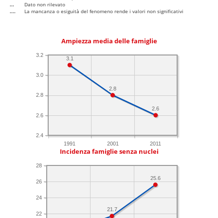
...
Dato non rilevato
....
La mancanza o esiguità del fenomeno rende i valori non significativi
Ampiezza media delle famiglie
3.2
3.1
3.0
2.8
2.8
2.6
2.6
2.4
1991
2001
2011
Incidenza famiglie senza nuclei
28
25.6
26
24
21.7
22