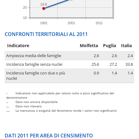
19.8
20
18
1991
2001
2011
CONFRONTI TERRITORIALI AL 2011
Indicatore
Molfetta
Puglia
Italia
Ampiezza media delle famiglie
2.6
2.6
2.4
Incidenza famiglie senza nuclei
25.6
27.2
33.8
Incidenza famiglie con due o più
0.9
1.4
1.4
nuclei
-
Indicatore non applicabile per valore nullo o poco significativo del
denominatore
..
Dato non ancora disponibile
...
Dato non rilevato
....
La mancanza o esiguità del fenomeno rende i valori non significativi
DATI 2011 PER AREA DI CENSIMENTO