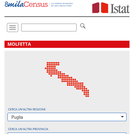
Vai
direttamente
a:
Contenuto
Ricerca
Toggle
navigation
.
MOLFETTA
CERCA UN'ALTRA REGIONE
Puglia
CERCA UN'ALTRA PROVINCIA