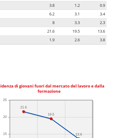
3.8
1.2
0.9
6.2
3.1
3.4
8
3.3
2.3
21.6
19.5
13.6
1.9
2.6
3.8
idenza di giovani fuori dal mercato del lavoro e dalla
formazione
25
21.6
19.5
20
15
13.6