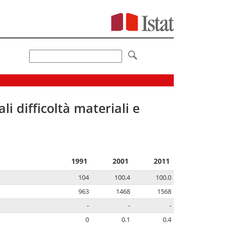
li difficoltà materiali e
1991
2001
2011
104
100.4
100.0
963
1468
1568
-
-
-
0
0.1
0.4