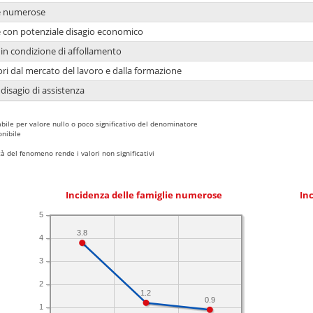
ie numerose
ie con potenziale disagio economico
in condizione di affollamento
ori dal mercato del lavoro e dalla formazione
 disagio di assistenza
bile per valore nullo o poco significativo del denominatore
nibile
 del fenomeno rende i valori non significativi
Incidenza delle famiglie numerose
Inc
5
3.8
4
3
2
1.2
0.9
1