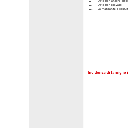
..
Dato non ancora dispo
...
Dato non rilevato
....
La mancanza o esiguità
Incidenza di famiglie 