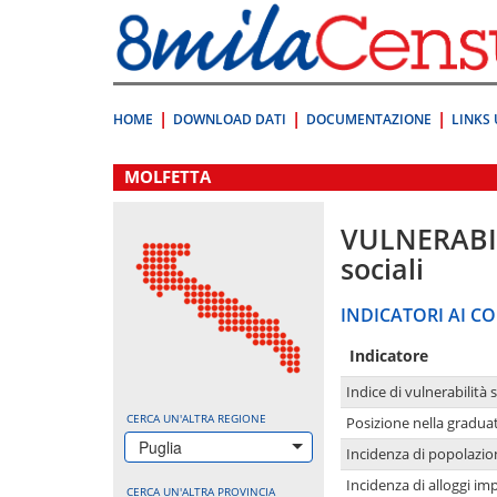
Vai
direttamente
a:
Contenuto
Ricerca
HOME
DOWNLOAD DATI
DOCUMENTAZIONE
LINKS 
.
MOLFETTA
VULNERABI
sociali
INDICATORI AI CO
Indicatore
Indice di vulnerabilità 
CERCA UN'ALTRA REGIONE
Posizione nella graduat
Puglia
Incidenza di popolazio
Incidenza di alloggi im
CERCA UN'ALTRA PROVINCIA