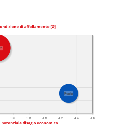
condizione di affollamento
[Ø]
ta
Puglia
3.6
3.8
4.0
4.2
4.4
4.6
n potenziale disagio economico