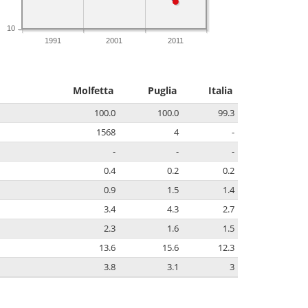
10
1991
2001
2011
Molfetta
Puglia
Italia
100.0
100.0
99.3
1568
4
-
-
-
-
0.4
0.2
0.2
0.9
1.5
1.4
3.4
4.3
2.7
2.3
1.6
1.5
13.6
15.6
12.3
3.8
3.1
3