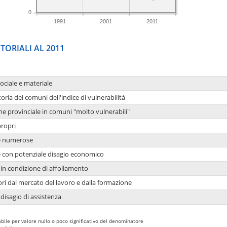
0
1991
2001
2011
TORIALI AL 2011
sociale e materiale
oria dei comuni dell'indice di vulnerabilità
ne provinciale in comuni "molto vulnerabili"
propri
ie numerose
ie con potenziale disagio economico
in condizione di affollamento
ori dal mercato del lavoro e dalla formazione
 disagio di assistenza
bile per valore nullo o poco significativo del denominatore