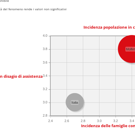
nibile
 del fenomeno rende i valori non significativi
Incidenza popolazione in 
4.0
3.8
Molfet
3.6
in disagio di assistenza
3.4
3.2
3.0
Italia
2.8
2.4
2.6
2.8
3.0
3.2
3.4
Incidenza delle famiglie co