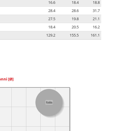
16.6
18.4
18.8
28.4
28.6
31.7
27.5
19.8
21.1
18.4
20.5
16.2
129.2
155.5
161.1
 anni
[Ø]
Italia