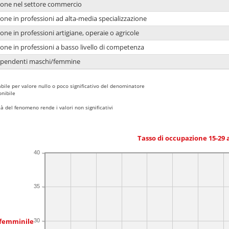
ione nel settore commercio
one in professioni ad alta-media specializzazione
one in professioni artigiane, operaie o agricole
one in professioni a basso livello di competenza
dipendenti maschi/femmine
bile per valore nullo o poco significativo del denominatore
nibile
 del fenomeno rende i valori non significativi
Tasso di occupazione 15-29
40
35
 femminile
30