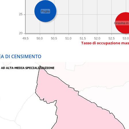
Puglia
25
Gravina in
20
49.5
50.0
50.5
51.0
51.5
52.0
52.5
53.0
Tasso di occupazione mas
REA DI CENSIMENTO