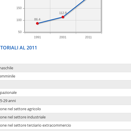
150
112.8
86.4
100
50
1991
2001
2011
TORIALI AL 2011
maschile
femminile
upazionale
5-29 anni
one nel settore agricolo
one nel settore industriale
ione nel settore terziario extracommercio