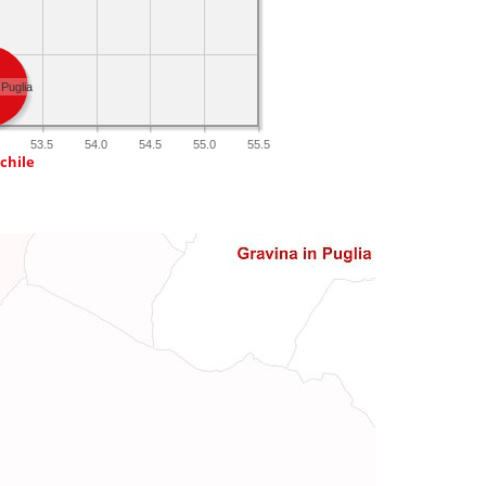
 Puglia
53.5
54.0
54.5
55.0
55.5
chile