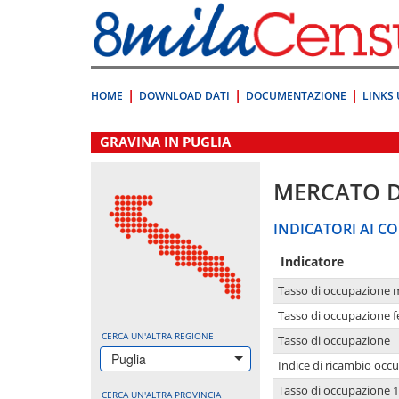
Vai
direttamente
a:
Contenuto
Ricerca
HOME
DOWNLOAD DATI
DOCUMENTAZIONE
LINKS 
.
GRAVINA IN PUGLIA
MERCATO 
INDICATORI AI CO
Indicatore
Tasso di occupazione 
Tasso di occupazione 
CERCA UN'ALTRA REGIONE
Tasso di occupazione
Puglia
Indice di ricambio occ
Tasso di occupazione 1
CERCA UN'ALTRA PROVINCIA