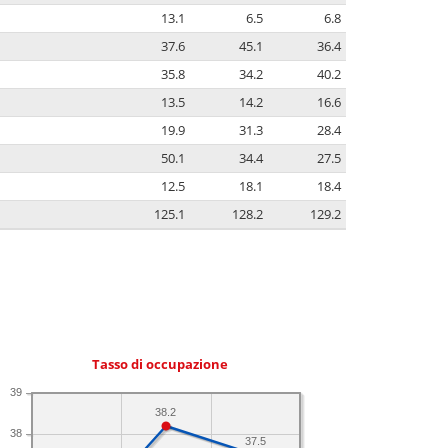
13.1
6.5
6.8
37.6
45.1
36.4
35.8
34.2
40.2
13.5
14.2
16.6
19.9
31.3
28.4
50.1
34.4
27.5
12.5
18.1
18.4
125.1
128.2
129.2
Tasso di occupazione
39
38.2
38
37.5