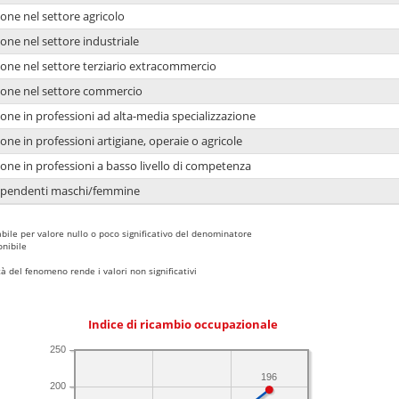
one nel settore agricolo
one nel settore industriale
ione nel settore terziario extracommercio
ione nel settore commercio
one in professioni ad alta-media specializzazione
one in professioni artigiane, operaie o agricole
one in professioni a basso livello di competenza
dipendenti maschi/femmine
bile per valore nullo o poco significativo del denominatore
nibile
 del fenomeno rende i valori non significativi
Indice di ricambio occupazionale
250
196
200