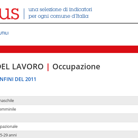
UTILI
DEL LAVORO
|
Occupazione
NFINI DEL 2011
maschile
femminile
upazionale
5-29 anni