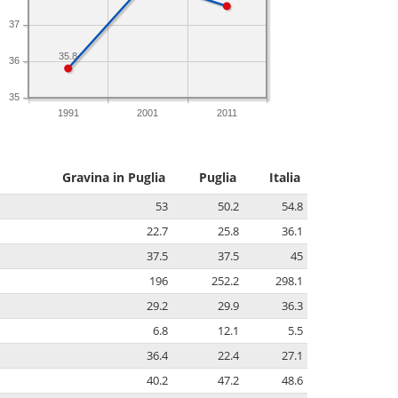
37
35.8
36
35
1991
2001
2011
Gravina in Puglia
Puglia
Italia
53
50.2
54.8
22.7
25.8
36.1
37.5
37.5
45
196
252.2
298.1
29.2
29.9
36.3
6.8
12.1
5.5
36.4
22.4
27.1
40.2
47.2
48.6