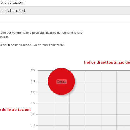
delle abitazioni
delle abitazioni
bile per valore nullo o poco significativo del denominatore
nibile
 del fenomeno rende i valori non significativi
Indice di sottoutilizzo d
1.2
1.1
Corato
1.0
0.9
 delle abitazioni
0.8
0.7