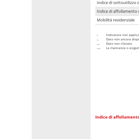
Indice di sottoutilizzo 
Indice di affollamento 
Mobilità residenziale
-
Indicatore non applica
..
Dato non ancora dispo
...
Dato non rilevato
....
La mancanza o esiguità
Indice di affollamento