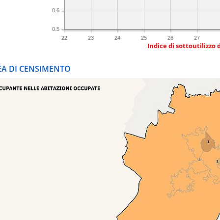
0.6
0.5
22
23
24
25
26
27
Indice di sottoutilizzo 
REA DI CENSIMENTO