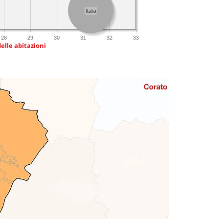
Italia
28
29
30
31
32
33
delle abitazioni