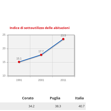
Indice di sottoutilizzo delle abitazioni
25
23.5
20
17.7
15.1
15
10
1991
2001
2011
Corato
Puglia
Italia
34.2
38.3
40.7