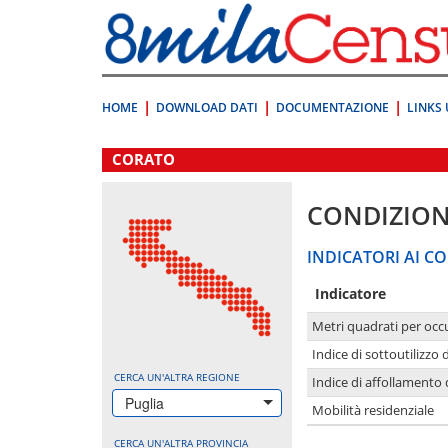
Vai
direttamente
a:
Contenuto
Ricerca
HOME
DOWNLOAD DATI
DOCUMENTAZIONE
LINKS 
.
CORATO
CONDIZION
INDICATORI AI CO
Indicatore
Metri quadrati per occ
Indice di sottoutilizzo 
CERCA UN'ALTRA REGIONE
Indice di affollamento 
Puglia
Mobilità residenziale
CERCA UN'ALTRA PROVINCIA