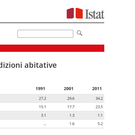
izioni abitative
1991
2001
2011
27.2
29.6
34.2
15.1
17.7
23.5
3.1
1.3
1.1
...
1.6
5.2