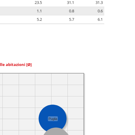
23.5
31.1
31.3
1.1
0.8
0.6
5.2
5.7
6.1
elle abitazioni
[Ø]
Puglia